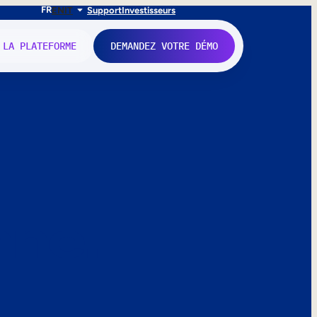
FR
EN
IT
Support
Investisseurs
 LA PLATEFORME
DEMANDEZ VOTRE DÉMO
nne.