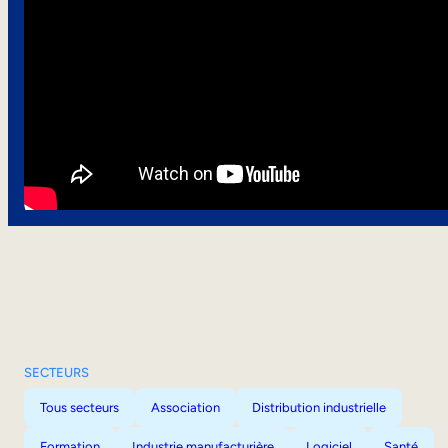
SECTEURS
Tous secteurs
Association
Distribution industrielle
Formation
Industrie manufacturière
Logiciel
Santé