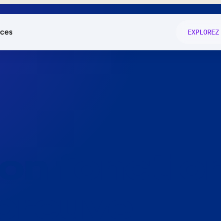
ces
EXPLOREZ
és
on fonctio
té
e
 preuve.