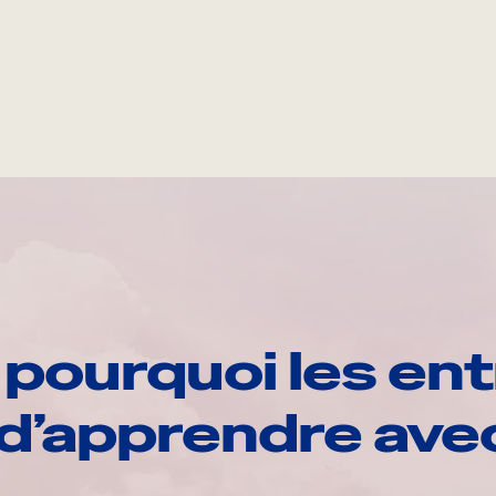
pourquoi les ent
d’apprendre av