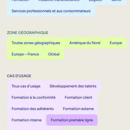
Services professionnels et aux consommateurs
ZONE GÉOGRAPHIQUE
Toutes zones géographiques
Amérique du Nord
Europe
Europe – France
Global
CAS D’USAGE
Tous cas d'usage
Développement des talents
Formation à la conformité
Formation client
Formation des adhérents
Formation externe
Formation interne
Formation première ligne