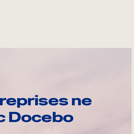
reprises ne
ec Docebo