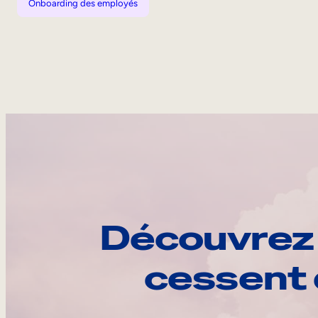
Onboarding des employés
Découvrez 
cessent 