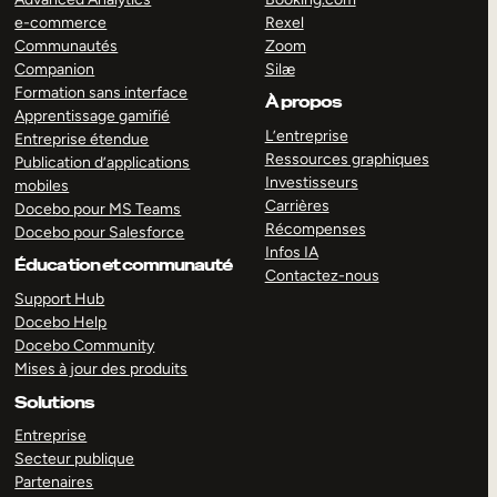
e-commerce
Rexel
Communautés
Zoom
Companion
Silæ
Formation sans interface
À propos
Apprentissage gamifié
L’entreprise
Entreprise étendue
Ressources graphiques
Publication d’applications
Investisseurs
mobiles
Carrières
Docebo pour MS Teams
Récompenses
Docebo pour Salesforce
Infos IA
Éducation et communauté
Contactez-nous
Support Hub
Docebo Help
Docebo Community
Mises à jour des produits
Solutions
Entreprise
Secteur publique
Partenaires