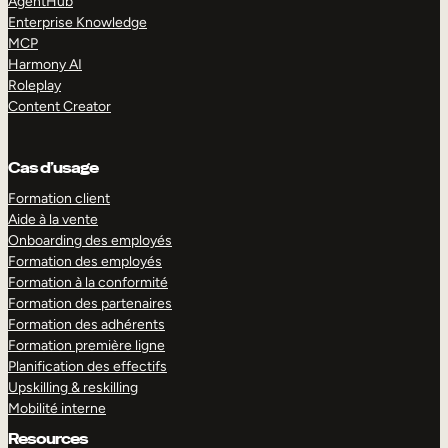
AgentHub
Enterprise Knowledge
MCP
Harmony AI
Roleplay
Content Creator
Cas d’usage
Formation client
Aide à la vente
Onboarding des employés
Formation des employés
Formation à la conformité
Formation des partenaires
Formation des adhérents
Formation première ligne
Planification des effectifs
Upskilling & reskilling
Mobilité interne
Resources