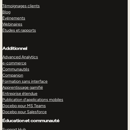
Témoignages clients
Blog
Événements
Webinaires
Études et rapports
Additionnel
Advanced Analytics
e-commerce
Communautés
Companion
Formation sans interface
Apprentissage gamifié
Entreprise étendue
Publication d’applications mobiles
Docebo pour MS Teams
Docebo pour Salesforce
Éducation et communauté
Support Hub