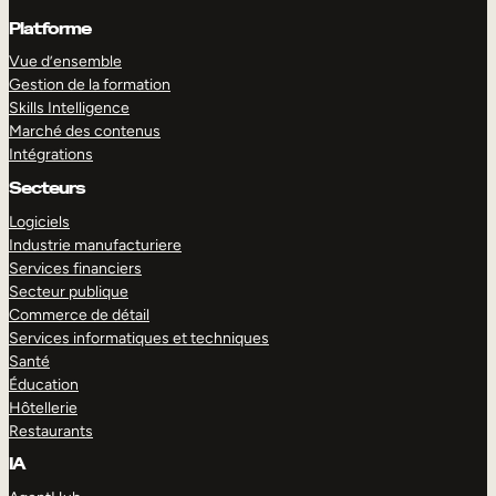
Platforme
Vue d’ensemble
Gestion de la formation
Skills Intelligence
Marché des contenus
Intégrations
Secteurs
Logiciels
Industrie manufacturiere
Services financiers
Secteur publique
Commerce de détail
Services informatiques et techniques
Santé
Éducation
Hôtellerie
Restaurants
IA