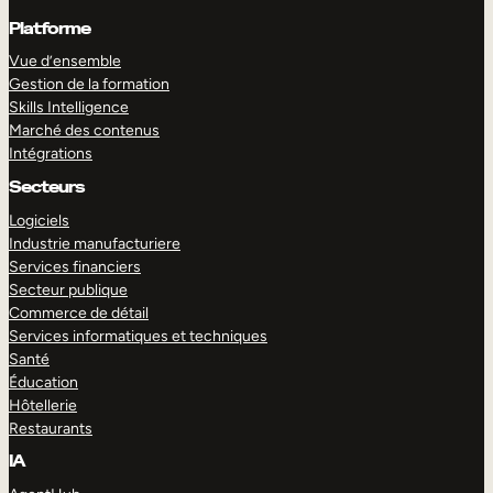
Platforme
Vue d’ensemble
Gestion de la formation
Skills Intelligence
Marché des contenus
Intégrations
Secteurs
Logiciels
Industrie manufacturiere
Services financiers
Secteur publique
Commerce de détail
Services informatiques et techniques
Santé
Éducation
Hôtellerie
Restaurants
IA