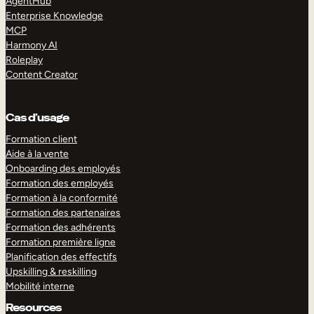
AgentHub
Enterprise Knowledge
MCP
Harmony AI
Roleplay
Content Creator
Cas d’usage
Formation client
Aide à la vente
Onboarding des employés
Formation des employés
Formation à la conformité
Formation des partenaires
Formation des adhérents
Formation première ligne
Planification des effectifs
Upskilling & reskilling
Mobilité interne
Resources