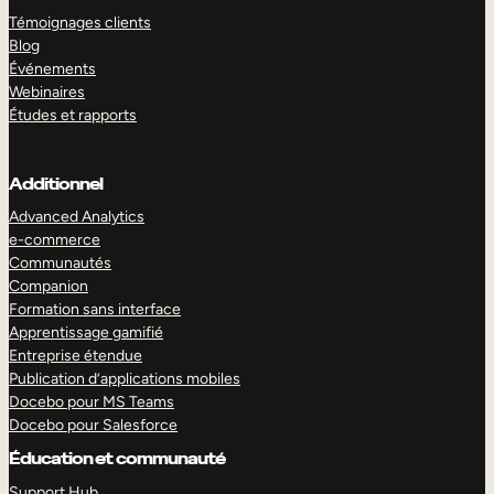
Témoignages clients
Blog
Événements
Webinaires
Études et rapports
Additionnel
Advanced Analytics
e-commerce
Communautés
Companion
Formation sans interface
Apprentissage gamifié
Entreprise étendue
Publication d’applications mobiles
Docebo pour MS Teams
Docebo pour Salesforce
Éducation et communauté
Support Hub