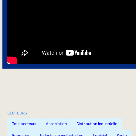
SECTEURS
Tous secteurs
Association
Distribution industrielle
Formation
Industrie manufacturière
Logiciel
Santé