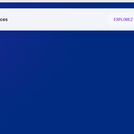
ces
EXPLOREZ
és
on fonctio
té
e
 preuve.