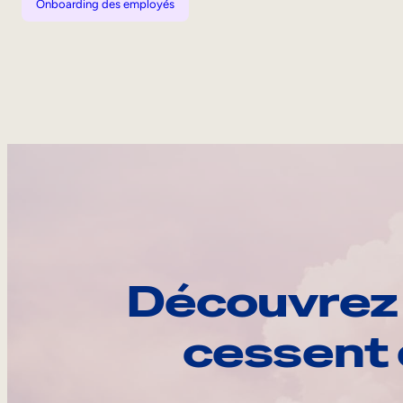
Onboarding des employés
Découvrez 
cessent 