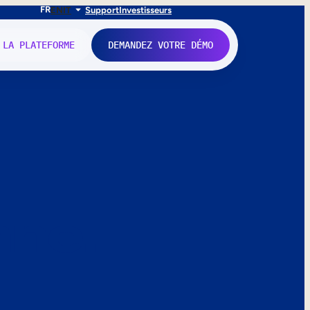
FR
EN
IT
Support
Investisseurs
 LA PLATEFORME
DEMANDEZ VOTRE DÉMO
nne.