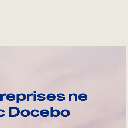
reprises ne
ec Docebo