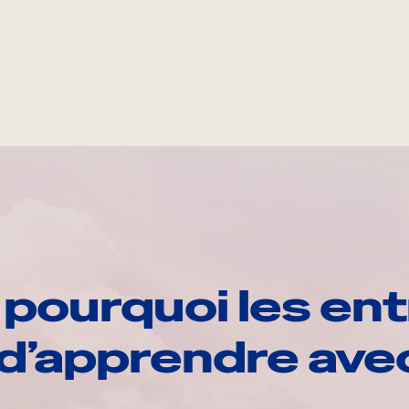
pourquoi les ent
d’apprendre av