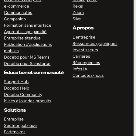
e-commerce
Rexel
Communautés
Zoom
Companion
Silæ
Formation sans interface
À propos
Apprentissage gamifié
L’entreprise
Entreprise étendue
Ressources graphiques
Publication d’applications
Investisseurs
mobiles
Carrières
Docebo pour MS Teams
Récompenses
Docebo pour Salesforce
Infos IA
Éducation et communauté
Contactez-nous
Support Hub
Docebo Help
Docebo Community
Mises à jour des produits
Solutions
Entreprise
Secteur publique
Partenaires