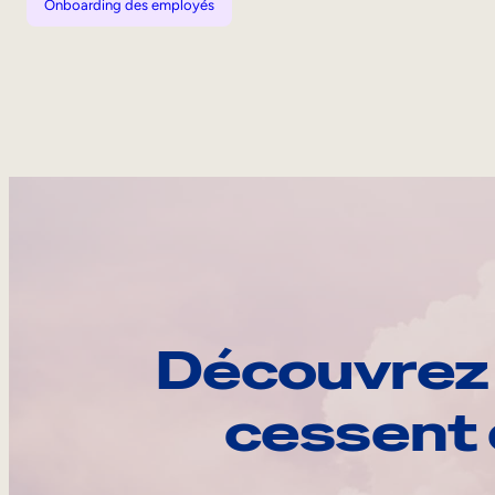
Onboarding des employés
Découvrez 
cessent 