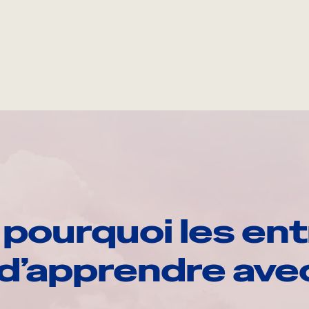
pourquoi les ent
d’apprendre av