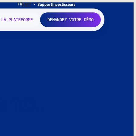
FR
EN
IT
Support
Investisseurs
 LA PLATEFORME
DEMANDEZ VOTRE DÉMO
nne.