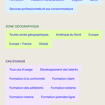
Services professionnels et aux consommateurs
ZONE GÉOGRAPHIQUE
Toutes zones géographiques
Amérique du Nord
Europe
Europe – France
Global
CAS D’USAGE
Tous cas d'usage
Développement des talents
Formation à la conformité
Formation client
Formation des adhérents
Formation externe
Formation interne
Formation première ligne