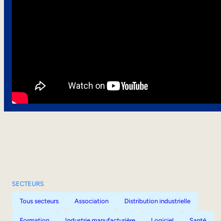
SECTEURS
Tous secteurs
Association
Distribution industrielle
Formation
Industrie manufacturière
Logiciel
Santé