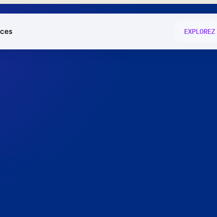
ces
EXPLOREZ
és
on fonctio
té
e
 preuve.