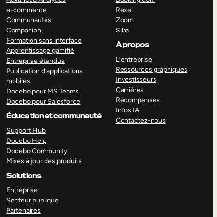
e-commerce
Rexel
Communautés
Zoom
Companion
Silæ
Formation sans interface
À propos
Apprentissage gamifié
L’entreprise
Entreprise étendue
Ressources graphiques
Publication d’applications
Investisseurs
mobiles
Carrières
Docebo pour MS Teams
Récompenses
Docebo pour Salesforce
Infos IA
Éducation et communauté
Contactez-nous
Support Hub
Docebo Help
Docebo Community
Mises à jour des produits
Solutions
Entreprise
Secteur publique
Partenaires