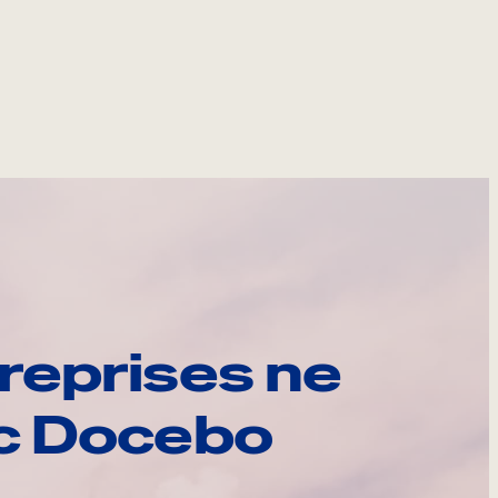
reprises ne
ec Docebo