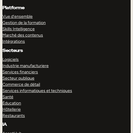
Platforme
Vue d’ensemble
Gestion de la formation
Skills Intelligence
Marché des contenus
Intégrations
Secteurs
Logiciels
Industrie manufacturiere
Services financiers
Secteur publique
Commerce de détail
Services informatiques et techniques
Santé
Éducation
Hôtellerie
Restaurants
IA