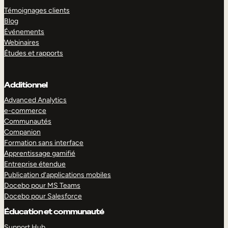
Témoignages clients
Blog
Événements
Webinaires
Études et rapports
Additionnel
Advanced Analytics
e-commerce
Communautés
Companion
Formation sans interface
Apprentissage gamifié
Entreprise étendue
Publication d’applications mobiles
Docebo pour MS Teams
Docebo pour Salesforce
Éducation et communauté
Support Hub