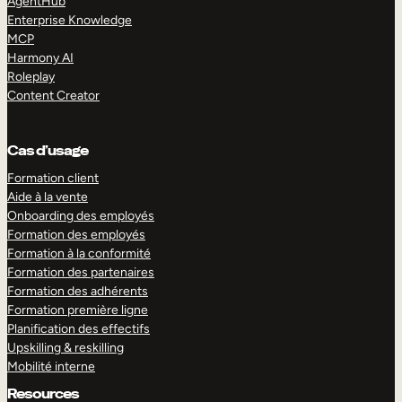
AgentHub
Enterprise Knowledge
MCP
Harmony AI
Roleplay
Content Creator
Cas d’usage
Formation client
Aide à la vente
Onboarding des employés
Formation des employés
Formation à la conformité
Formation des partenaires
Formation des adhérents
Formation première ligne
Planification des effectifs
Upskilling & reskilling
Mobilité interne
Resources