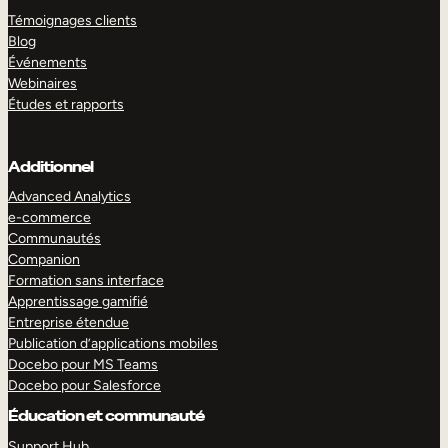
Témoignages clients
Blog
Événements
Webinaires
Études et rapports
Additionnel
Advanced Analytics
e-commerce
Communautés
Companion
Formation sans interface
Apprentissage gamifié
Entreprise étendue
Publication d’applications mobiles
Docebo pour MS Teams
Docebo pour Salesforce
Éducation et communauté
Support Hub