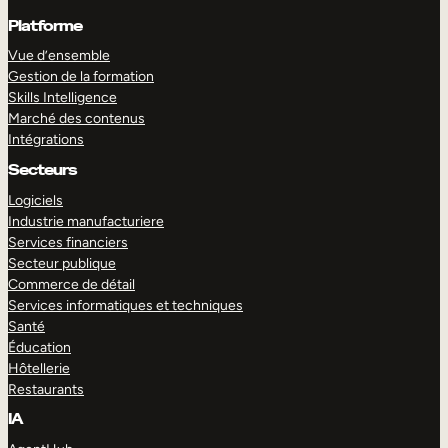
Platforme
Vue d’ensemble
Gestion de la formation
Skills Intelligence
Marché des contenus
Intégrations
Secteurs
Logiciels
Industrie manufacturiere
Services financiers
Secteur publique
Commerce de détail
Services informatiques et techniques
Santé
Éducation
Hôtellerie
Restaurants
IA