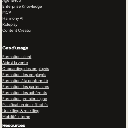
AgentHub
Enterprise Knowledge
MCP
Harmony AI
Roleplay
Content Creator
Cas d’usage
Formation client
Aide à la vente
Onboarding des employés
Formation des employés
Formation à la conformité
Formation des partenaires
Formation des adhérents
Formation première ligne
Planification des effectifs
Upskilling & reskilling
Mobilité interne
Resources