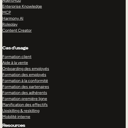
AgentHub
Enterprise Knowledge
MCP
Harmony AI
Roleplay
Content Creator
Cas d’usage
Formation client
Aide à la vente
Onboarding des employés
Formation des employés
Formation à la conformité
Formation des partenaires
Formation des adhérents
Formation première ligne
Planification des effectifs
Upskilling & reskilling
Mobilité interne
Resources