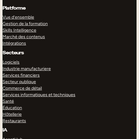
Platforme
Vue d’ensemble
Gestion de la formation
Skills Intelligence
Marché des contenus
Intégrations
Secteurs
Logiciels
Industrie manufacturiere
Services financiers
Secteur publique
Commerce de détail
Services informatiques et techniques
Santé
Éducation
Hôtellerie
Restaurants
IA