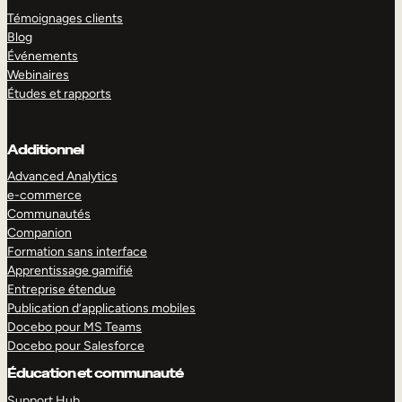
Témoignages clients
Blog
Événements
Webinaires
Études et rapports
Additionnel
Advanced Analytics
e-commerce
Communautés
Companion
Formation sans interface
Apprentissage gamifié
Entreprise étendue
Publication d’applications mobiles
Docebo pour MS Teams
Docebo pour Salesforce
Éducation et communauté
Support Hub