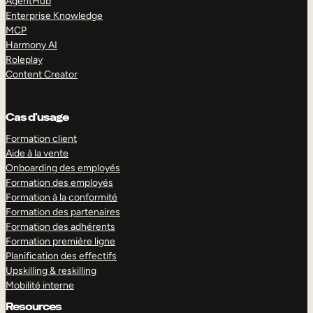
AgentHub
Enterprise Knowledge
MCP
Harmony AI
Roleplay
Content Creator
Cas d’usage
Formation client
Aide à la vente
Onboarding des employés
Formation des employés
Formation à la conformité
Formation des partenaires
Formation des adhérents
Formation première ligne
Planification des effectifs
Upskilling & reskilling
Mobilité interne
Resources