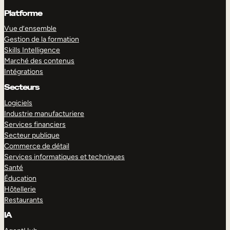
Platforme
Vue d’ensemble
Gestion de la formation
Skills Intelligence
Marché des contenus
Intégrations
Secteurs
Logiciels
Industrie manufacturiere
Services financiers
Secteur publique
Commerce de détail
Services informatiques et techniques
Santé
Éducation
Hôtellerie
Restaurants
IA