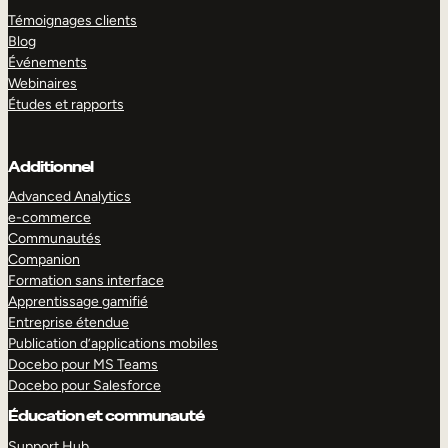
Témoignages clients
Blog
Événements
Webinaires
Études et rapports
Additionnel
Advanced Analytics
e-commerce
Communautés
Companion
Formation sans interface
Apprentissage gamifié
Entreprise étendue
Publication d’applications mobiles
Docebo pour MS Teams
Docebo pour Salesforce
Éducation et communauté
Support Hub