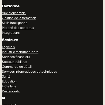
Platforme
Vue d’ensemble
Gestion de la formation
Skills Intelligence
Marché des contenus
Intégrations
Secteurs
Logiciels
Industrie manufacturiere
Services financiers
Secteur publique
Commerce de détail
Services informatiques et techniques
Santé
Éducation
Hôtellerie
Restaurants
IA