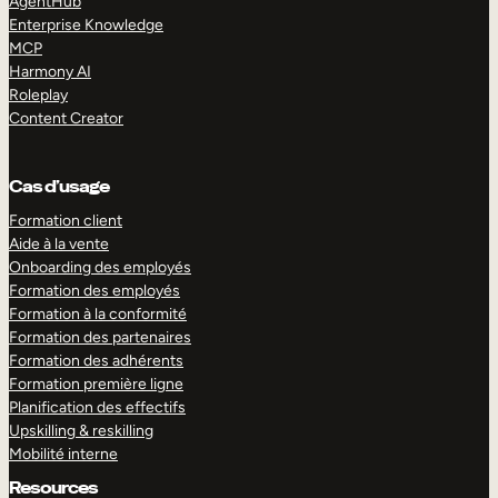
AgentHub
Enterprise Knowledge
MCP
Harmony AI
Roleplay
Content Creator
Cas d’usage
Formation client
Aide à la vente
Onboarding des employés
Formation des employés
Formation à la conformité
Formation des partenaires
Formation des adhérents
Formation première ligne
Planification des effectifs
Upskilling & reskilling
Mobilité interne
Resources