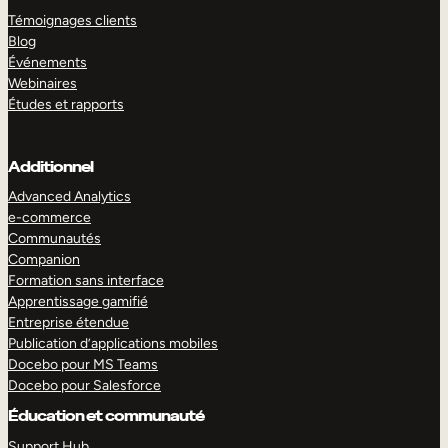
Témoignages clients
Blog
Événements
Webinaires
Études et rapports
Additionnel
Advanced Analytics
e-commerce
Communautés
Companion
Formation sans interface
Apprentissage gamifié
Entreprise étendue
Publication d’applications mobiles
Docebo pour MS Teams
Docebo pour Salesforce
Éducation et communauté
Support Hub