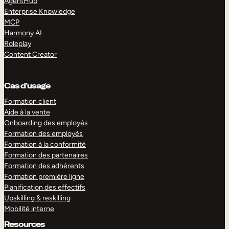
AgentHub
Enterprise Knowledge
MCP
Harmony AI
Roleplay
Content Creator
Cas d’usage
Formation client
Aide à la vente
Onboarding des employés
Formation des employés
Formation à la conformité
Formation des partenaires
Formation des adhérents
Formation première ligne
Planification des effectifs
Upskilling & reskilling
Mobilité interne
Resources