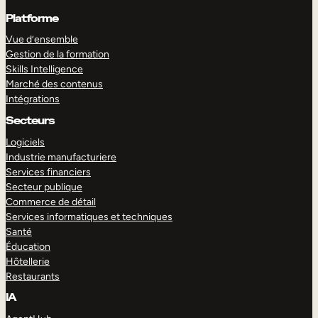
Platforme
Vue d’ensemble
Gestion de la formation
Skills Intelligence
Marché des contenus
Intégrations
Secteurs
Logiciels
Industrie manufacturiere
Services financiers
Secteur publique
Commerce de détail
Services informatiques et techniques
Santé
Éducation
Hôtellerie
Restaurants
IA