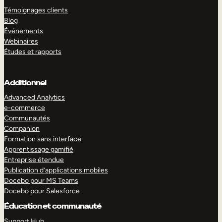
Témoignages clients
Blog
Événements
Webinaires
Études et rapports
Additionnel
Advanced Analytics
e-commerce
Communautés
Companion
Formation sans interface
Apprentissage gamifié
Entreprise étendue
Publication d’applications mobiles
Docebo pour MS Teams
Docebo pour Salesforce
Éducation et communauté
Support Hub