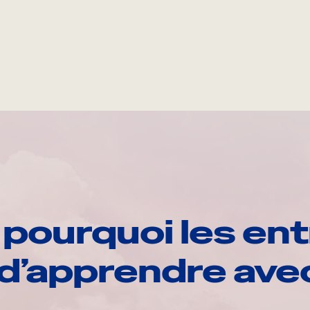
pourquoi les ent
d’apprendre av