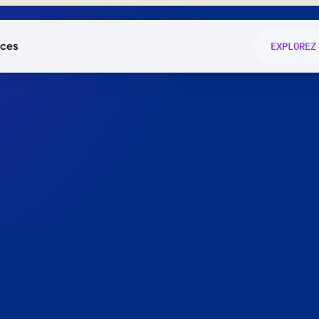
ces
EXPLOREZ
és
on fonctio
té
e
 preuve.