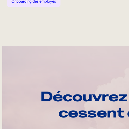
Onboarding des employés
Découvrez 
cessent 