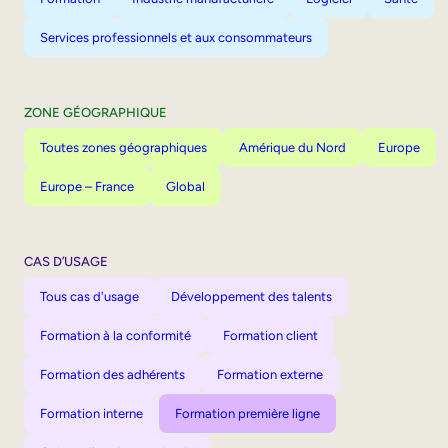
Services professionnels et aux consommateurs
ZONE GÉOGRAPHIQUE
Toutes zones géographiques
Amérique du Nord
Europe
Europe – France
Global
CAS D’USAGE
Tous cas d'usage
Développement des talents
Formation à la conformité
Formation client
Formation des adhérents
Formation externe
Formation interne
Formation première ligne