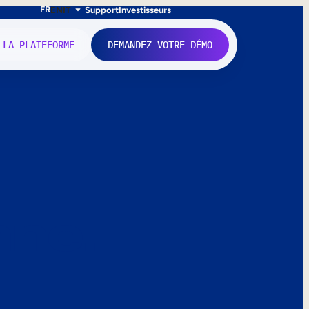
FR
EN
IT
Support
Investisseurs
 LA PLATEFORME
DEMANDEZ VOTRE DÉMO
nne.