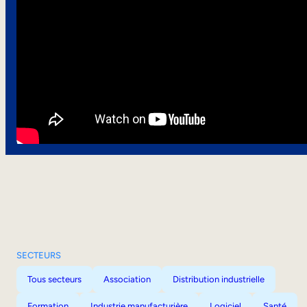
SECTEURS
Tous secteurs
Association
Distribution industrielle
Formation
Industrie manufacturière
Logiciel
Santé