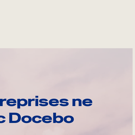
reprises ne
ec Docebo