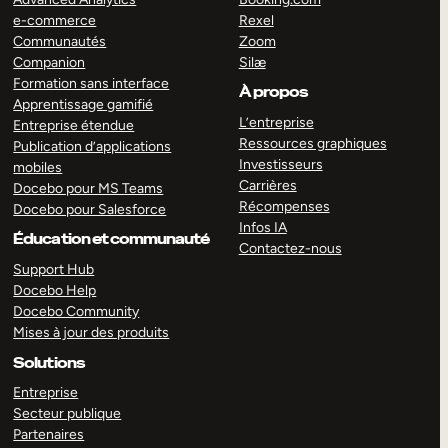
e-commerce
Rexel
Communautés
Zoom
Companion
Silæ
Formation sans interface
À propos
Apprentissage gamifié
L’entreprise
Entreprise étendue
Ressources graphiques
Publication d’applications
Investisseurs
mobiles
Carrières
Docebo pour MS Teams
Récompenses
Docebo pour Salesforce
Infos IA
Éducation et communauté
Contactez-nous
Support Hub
Docebo Help
Docebo Community
Mises à jour des produits
Solutions
Entreprise
Secteur publique
Partenaires