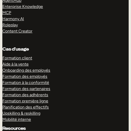
AgentHub
Enterprise Knowledge
MCP
Harmony AI
Roleplay
Content Creator
Cas d’usage
Formation client
Aide à la vente
Onboarding des employés
Formation des employés
Formation à la conformité
Formation des partenaires
Formation des adhérents
Formation première ligne
Planification des effectifs
Upskilling & reskilling
Mobilité interne
Resources