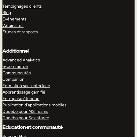
Témoignages clients
Blog
Événements
Webinaires
Études et rapports
Additionnel
Advanced Analytics
e-commerce
Communautés
Companion
Formation sans interface
Apprentissage gamifié
Entreprise étendue
Publication d’applications mobiles
Docebo pour MS Teams
Docebo pour Salesforce
Éducation et communauté
Support Hub