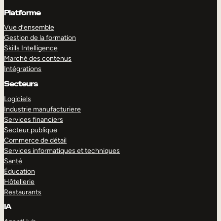
Platforme
Vue d’ensemble
Gestion de la formation
Skills Intelligence
Marché des contenus
Intégrations
Secteurs
Logiciels
Industrie manufacturiere
Services financiers
Secteur publique
Commerce de détail
Services informatiques et techniques
Santé
Éducation
Hôtellerie
Restaurants
IA