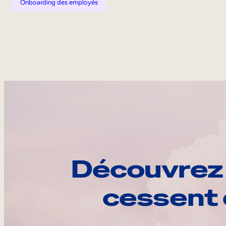
Onboarding des employés
Découvrez 
cessent 