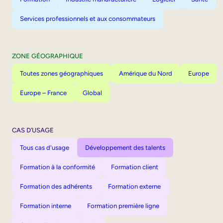
Services professionnels et aux consommateurs
ZONE GÉOGRAPHIQUE
Toutes zones géographiques
Amérique du Nord
Europe
Europe – France
Global
CAS D’USAGE
Tous cas d'usage
Développement des talents
Formation à la conformité
Formation client
Formation des adhérents
Formation externe
Formation interne
Formation première ligne