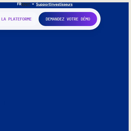
FR
EN
IT
Support
Investisseurs
 LA PLATEFORME
DEMANDEZ VOTRE DÉMO
nne.