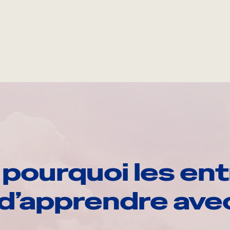
pourquoi les ent
d’apprendre av