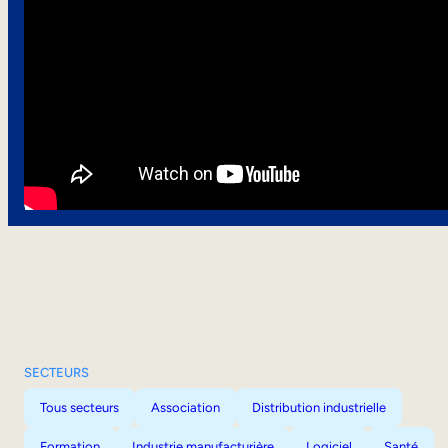
SECTEURS
Tous secteurs
Association
Distribution industrielle
Formation
Industrie manufacturière
Logiciel
Santé