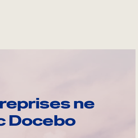
reprises ne
ec Docebo