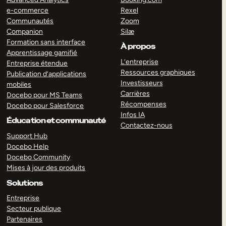
e-commerce
Rexel
Communautés
Zoom
Companion
Silæ
Formation sans interface
À propos
Apprentissage gamifié
L’entreprise
Entreprise étendue
Ressources graphiques
Publication d’applications
Investisseurs
mobiles
Carrières
Docebo pour MS Teams
Récompenses
Docebo pour Salesforce
Infos IA
Éducation et communauté
Contactez-nous
Support Hub
Docebo Help
Docebo Community
Mises à jour des produits
Solutions
Entreprise
Secteur publique
Partenaires