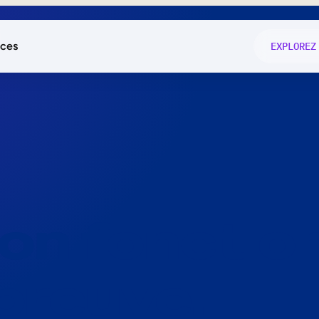
ces
EXPLOREZ
és
on fonctio
té
e
 preuve.