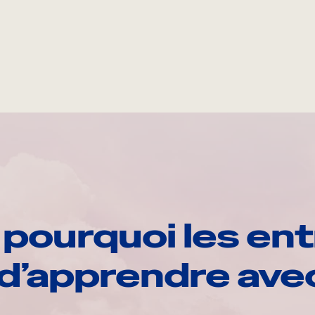
pourquoi les ent
d’apprendre av