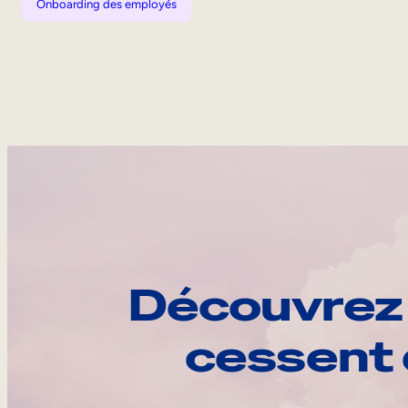
Onboarding des employés
Découvrez 
cessent 