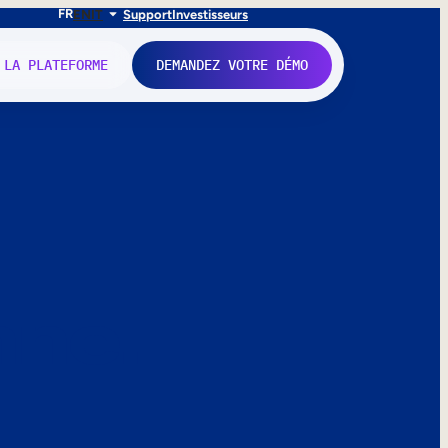
FR
EN
IT
Support
Investisseurs
 LA PLATEFORME
DEMANDEZ VOTRE DÉMO
nne.