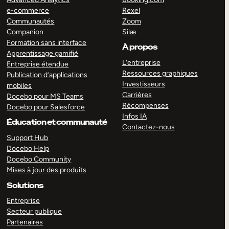
e-commerce
Rexel
Communautés
Zoom
Companion
Silæ
Formation sans interface
À propos
Apprentissage gamifié
L’entreprise
Entreprise étendue
Ressources graphiques
Publication d’applications
Investisseurs
mobiles
Carrières
Docebo pour MS Teams
Récompenses
Docebo pour Salesforce
Infos IA
Éducation et communauté
Contactez-nous
Support Hub
Docebo Help
Docebo Community
Mises à jour des produits
Solutions
Entreprise
Secteur publique
Partenaires