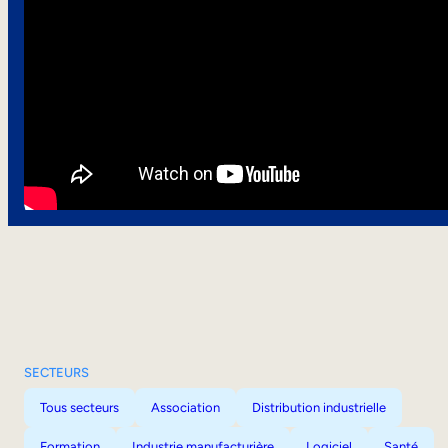
SECTEURS
Tous secteurs
Association
Distribution industrielle
Formation
Industrie manufacturière
Logiciel
Santé