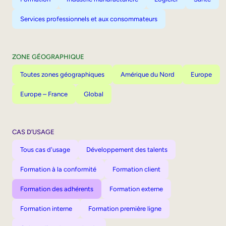
Services professionnels et aux consommateurs
ZONE GÉOGRAPHIQUE
Toutes zones géographiques
Amérique du Nord
Europe
Europe – France
Global
CAS D’USAGE
Tous cas d'usage
Développement des talents
Formation à la conformité
Formation client
Formation des adhérents
Formation externe
Formation interne
Formation première ligne