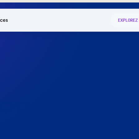
ces
EXPLOREZ
és
on fonctio
té
e
 preuve.