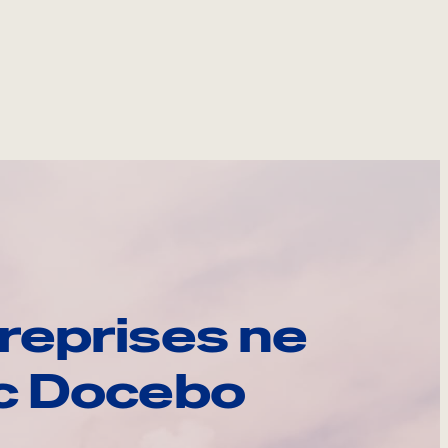
reprises ne
ec Docebo