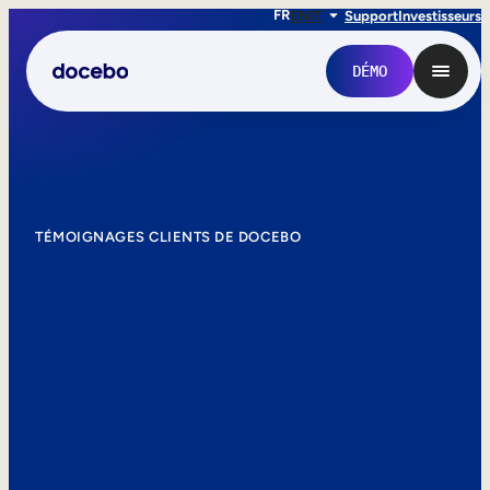
FR
EN
IT
Support
Investisseurs
DÉMO
TÉMOIGNAGES CLIENTS DE DOCEBO
La formation
fonctionne.
En voici la
Formation interne
preuve.
Onboarding des employés
Formation des employés