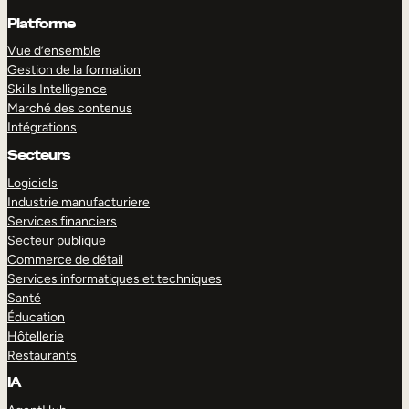
Platforme
Vue d’ensemble
Gestion de la formation
Skills Intelligence
Marché des contenus
Intégrations
Secteurs
Logiciels
Industrie manufacturiere
Services financiers
Secteur publique
Commerce de détail
Services informatiques et techniques
Santé
Éducation
Hôtellerie
Restaurants
IA