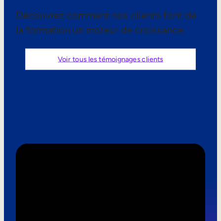
Aide à la vente
Découvrez comment nos clients font de
la formation un moteur de croissance.
Formation à la conformité
Formation première ligne
Voir tous les témoignages clients
Formation externe
Formation client
Paroles de clients
Formation des partenaires
Formation des adhérents
Skills Intelligence
Planification des effectifs
Upskilling & reskilling