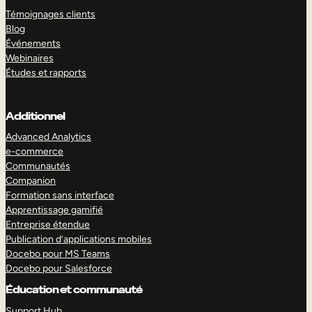
Témoignages clients
Blog
Événements
Webinaires
Études et rapports
Additionnel
Advanced Analytics
e-commerce
Communautés
Companion
Formation sans interface
Apprentissage gamifié
Entreprise étendue
Publication d’applications mobiles
Docebo pour MS Teams
Docebo pour Salesforce
Éducation et communauté
Support Hub