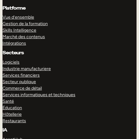
Platforme
Vue d’ensemble
Gestion de la formation
Skills Intelligence
Marché des contenus
Intégrations
Secteurs
Logiciels
Industrie manufacturiere
Services financiers
Secteur publique
Commerce de détail
Services informatiques et techniques
Santé
Éducation
Hôtellerie
Restaurants
IA