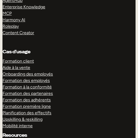
AgentHub
Enterprise Knowledge
MCP
Harmony AI
Roleplay
Content Creator
Cas d’usage
Formation client
Aide à la vente
Onboarding des employés
Formation des employés
Formation à la conformité
Formation des partenaires
Formation des adhérents
Formation première ligne
Planification des effectifs
Upskilling & reskilling
Mobilité interne
Resources