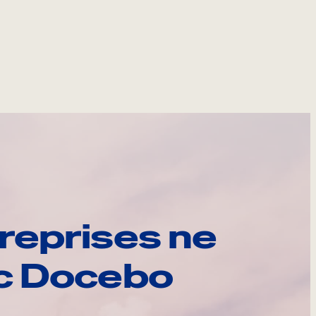
reprises ne
ec Docebo