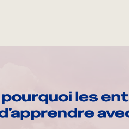
pourquoi les ent
d’apprendre av