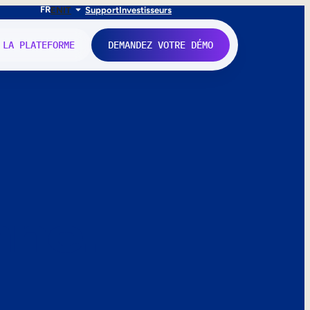
FR
EN
IT
Support
Investisseurs
 LA PLATEFORME
DEMANDEZ VOTRE DÉMO
nne.