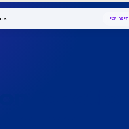
ces
EXPLOREZ
és
on fonctio
té
e
 preuve.