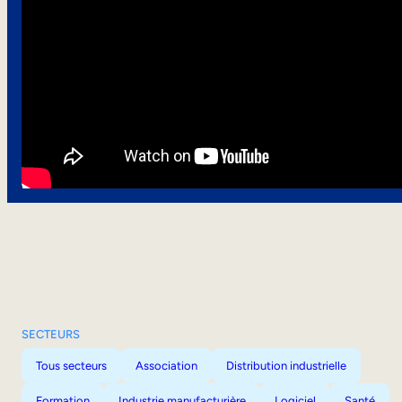
SECTEURS
Tous secteurs
Association
Distribution industrielle
Formation
Industrie manufacturière
Logiciel
Santé