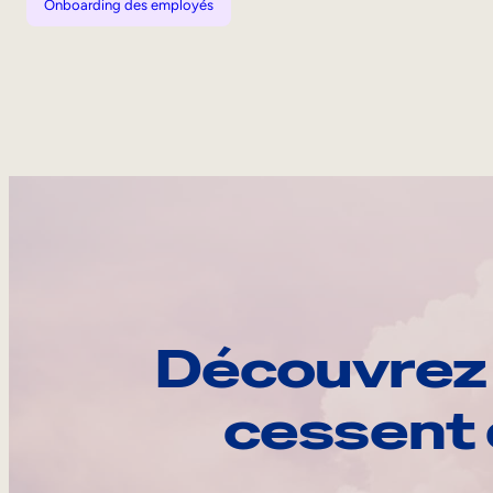
Onboarding des employés
Découvrez 
cessent 