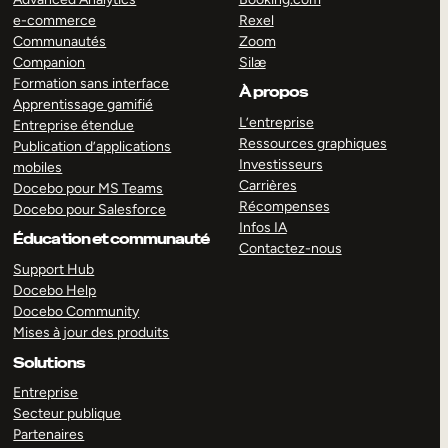
e-commerce
Rexel
Communautés
Zoom
Companion
Silæ
Formation sans interface
À propos
Apprentissage gamifié
L’entreprise
Entreprise étendue
Ressources graphiques
Publication d’applications
Investisseurs
mobiles
Carrières
Docebo pour MS Teams
Récompenses
Docebo pour Salesforce
Infos IA
Éducation et communauté
Contactez-nous
Support Hub
Docebo Help
Docebo Community
Mises à jour des produits
Solutions
Entreprise
Secteur publique
Partenaires