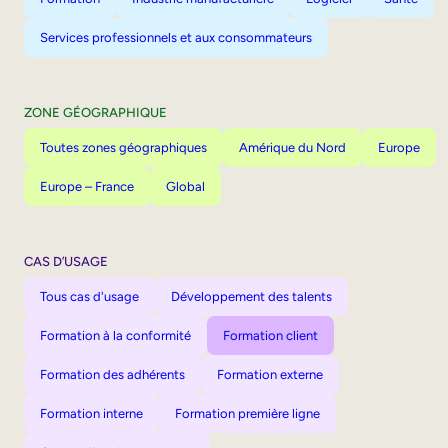
Services professionnels et aux consommateurs
ZONE GÉOGRAPHIQUE
Toutes zones géographiques
Amérique du Nord
Europe
Europe – France
Global
CAS D’USAGE
Tous cas d'usage
Développement des talents
Formation à la conformité
Formation client
Formation des adhérents
Formation externe
Formation interne
Formation première ligne