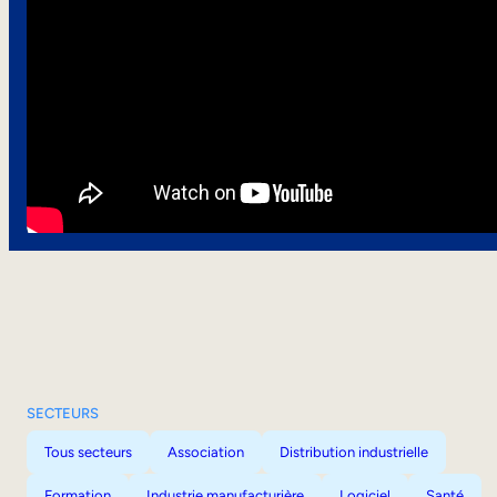
SECTEURS
Tous secteurs
Association
Distribution industrielle
Formation
Industrie manufacturière
Logiciel
Santé