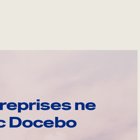
reprises ne
ec Docebo