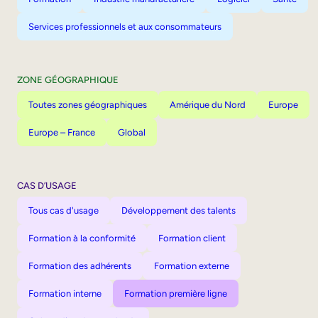
Services professionnels et aux consommateurs
ZONE GÉOGRAPHIQUE
Toutes zones géographiques
Amérique du Nord
Europe
Europe – France
Global
CAS D’USAGE
Tous cas d'usage
Développement des talents
Formation à la conformité
Formation client
Formation des adhérents
Formation externe
Formation interne
Formation première ligne