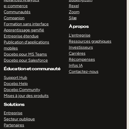
e-commerce
Rexel
Communautés
Zoom
Companion
Silæ
Formation sans interface
À propos
Apprentissage gamifié
L’entreprise
Entreprise étendue
Ressources graphiques
Publication d’applications
Investisseurs
mobiles
Carrières
Docebo pour MS Teams
Récompenses
Docebo pour Salesforce
Infos IA
Éducation et communauté
Contactez-nous
Support Hub
Docebo Help
Docebo Community
Mises à jour des produits
Solutions
Entreprise
Secteur publique
Partenaires