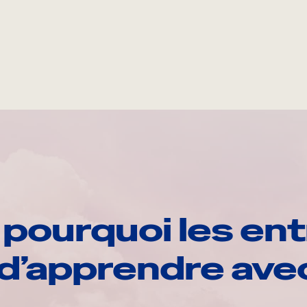
pourquoi les ent
d’apprendre av