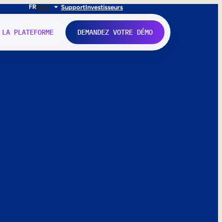
FR
EN
IT
Support
Investisseurs
 LA PLATEFORME
DEMANDEZ VOTRE DÉMO
nne.