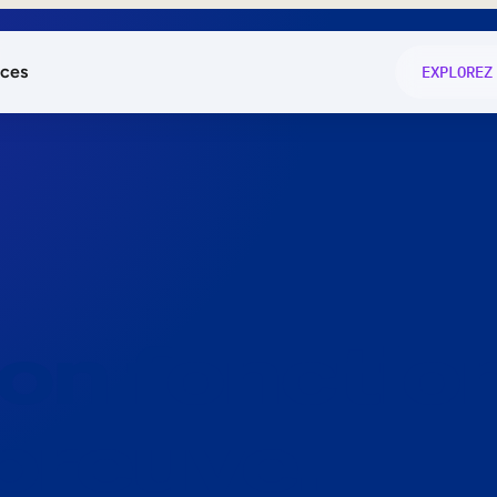
ces
EXPLOREZ
és
on fonctio
té
e
 preuve.