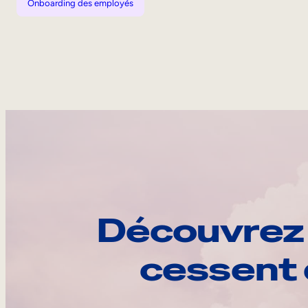
Onboarding des employés
Découvrez 
cessent 