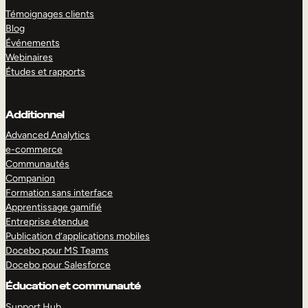
Témoignages clients
Blog
Événements
Webinaires
Études et rapports
Additionnel
Advanced Analytics
e-commerce
Communautés
Companion
Formation sans interface
Apprentissage gamifié
Entreprise étendue
Publication d’applications mobiles
Docebo pour MS Teams
Docebo pour Salesforce
Éducation et communauté
Support Hub