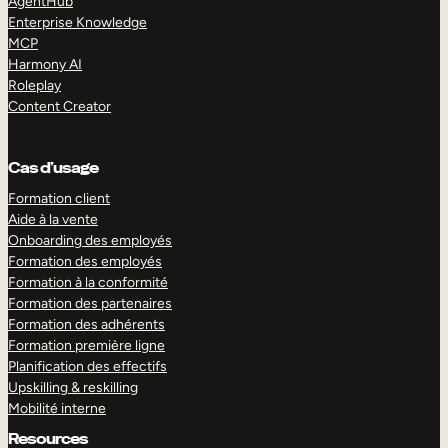
AgentHub
Enterprise Knowledge
MCP
Harmony AI
Roleplay
Content Creator
Cas d’usage
Formation client
Aide à la vente
Onboarding des employés
Formation des employés
Formation à la conformité
Formation des partenaires
Formation des adhérents
Formation première ligne
Planification des effectifs
Upskilling & reskilling
Mobilité interne
Resources