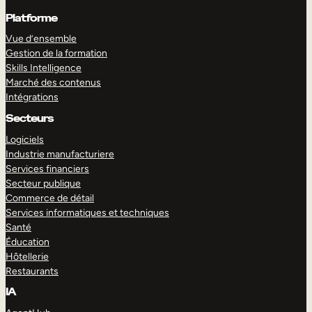
Platforme
Vue d’ensemble
Gestion de la formation
Skills Intelligence
Marché des contenus
Intégrations
Secteurs
Logiciels
Industrie manufacturiere
Services financiers
Secteur publique
Commerce de détail
Services informatiques et techniques
Santé
Éducation
Hôtellerie
Restaurants
IA