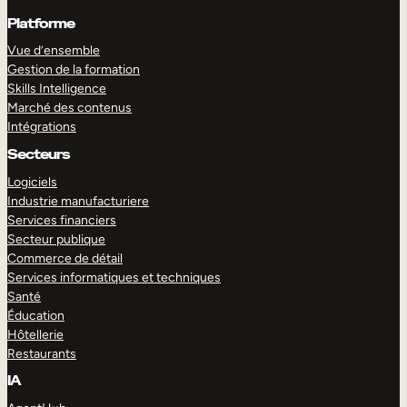
Platforme
Vue d’ensemble
Gestion de la formation
Skills Intelligence
Marché des contenus
Intégrations
Secteurs
Logiciels
Industrie manufacturiere
Services financiers
Secteur publique
Commerce de détail
Services informatiques et techniques
Santé
Éducation
Hôtellerie
Restaurants
IA