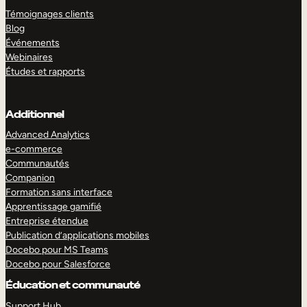
Témoignages clients
Blog
Événements
Webinaires
Études et rapports
Additionnel
Advanced Analytics
e-commerce
Communautés
Companion
Formation sans interface
Apprentissage gamifié
Entreprise étendue
Publication d’applications mobiles
Docebo pour MS Teams
Docebo pour Salesforce
Éducation et communauté
Support Hub