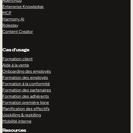
AgentHub
Enterprise Knowledge
MCP
Harmony AI
Roleplay
Content Creator
Cas d’usage
Formation client
Aide à la vente
Onboarding des employés
Formation des employés
Formation à la conformité
Formation des partenaires
Formation des adhérents
Formation première ligne
Planification des effectifs
Upskilling & reskilling
Mobilité interne
Resources