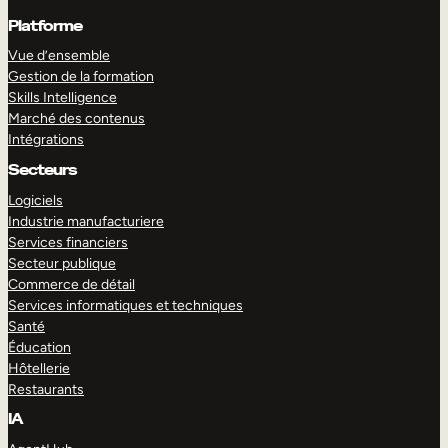
Platforme
Vue d’ensemble
Gestion de la formation
Skills Intelligence
Marché des contenus
Intégrations
Secteurs
Logiciels
Industrie manufacturiere
Services financiers
Secteur publique
Commerce de détail
Services informatiques et techniques
Santé
Éducation
Hôtellerie
Restaurants
IA