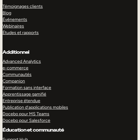
Témoignages clients
Blog
Événements
Webinaires
Études et rapports
Additionnel
Advanced Analytics
e-commerce
Communautés
Companion
Formation sans interface
Apprentissage gamifié
Entreprise étendue
Publication d’applications mobiles
Docebo pour MS Teams
Docebo pour Salesforce
Éducation et communauté
Support Hub