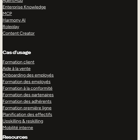
AgentHub
Enterprise Knowledge
MCP
Harmony AI
Roleplay
Content Creator
Cas d’usage
Formation client
Aide à la vente
Onboarding des employés
Formation des employés
Formation à la conformité
Formation des partenaires
Formation des adhérents
Formation première ligne
Planification des effectifs
Upskilling & reskilling
Mobilité interne
Resources