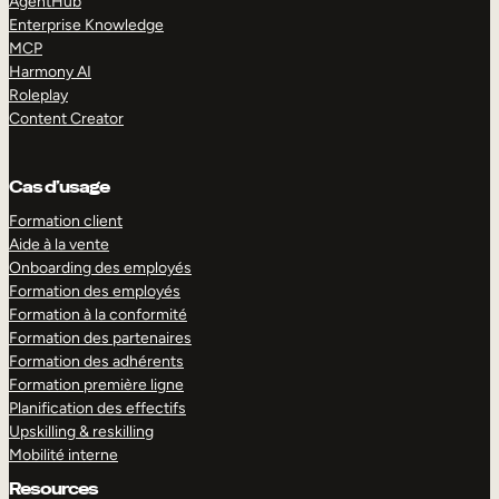
AgentHub
Enterprise Knowledge
MCP
Harmony AI
Roleplay
Content Creator
Cas d’usage
Formation client
Aide à la vente
Onboarding des employés
Formation des employés
Formation à la conformité
Formation des partenaires
Formation des adhérents
Formation première ligne
Planification des effectifs
Upskilling & reskilling
Mobilité interne
Resources