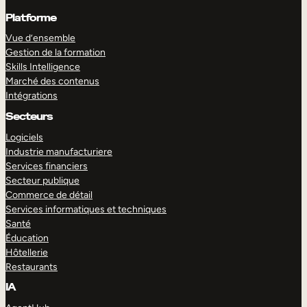
Platforme
Vue d’ensemble
Gestion de la formation
Skills Intelligence
Marché des contenus
Intégrations
Secteurs
Logiciels
Industrie manufacturiere
Services financiers
Secteur publique
Commerce de détail
Services informatiques et techniques
Santé
Éducation
Hôtellerie
Restaurants
IA