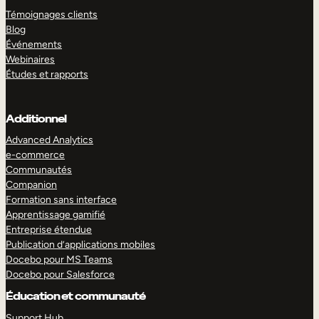
Témoignages clients
Blog
Événements
Webinaires
Études et rapports
Additionnel
Advanced Analytics
e-commerce
Communautés
Companion
Formation sans interface
Apprentissage gamifié
Entreprise étendue
Publication d’applications mobiles
Docebo pour MS Teams
Docebo pour Salesforce
Éducation et communauté
Support Hub