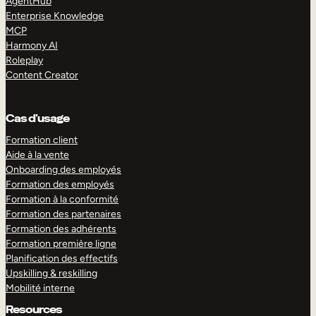
AgentHub
Enterprise Knowledge
MCP
Harmony AI
Roleplay
Content Creator
Cas d’usage
Formation client
Aide à la vente
Onboarding des employés
Formation des employés
Formation à la conformité
Formation des partenaires
Formation des adhérents
Formation première ligne
Planification des effectifs
Upskilling & reskilling
Mobilité interne
Resources