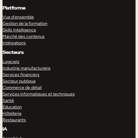
Platforme
Vue d’ensemble
Gestion de la formation
Skills Intelligence
Marché des contenus
Intégrations
Secteurs
Logiciels
Industrie manufacturiere
Services financiers
Secteur publique
Commerce de détail
Services informatiques et techniques
Santé
Éducation
Hôtellerie
Restaurants
IA