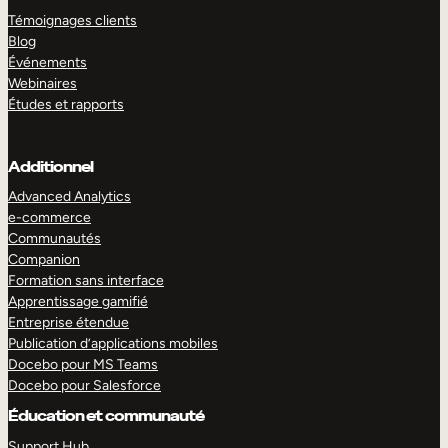
Témoignages clients
Blog
Événements
Webinaires
Études et rapports
Additionnel
Advanced Analytics
e-commerce
Communautés
Companion
Formation sans interface
Apprentissage gamifié
Entreprise étendue
Publication d’applications mobiles
Docebo pour MS Teams
Docebo pour Salesforce
Éducation et communauté
Support Hub