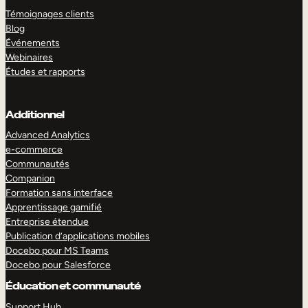
Témoignages clients
Blog
Événements
Webinaires
Études et rapports
Additionnel
Advanced Analytics
e-commerce
Communautés
Companion
Formation sans interface
Apprentissage gamifié
Entreprise étendue
Publication d’applications mobiles
Docebo pour MS Teams
Docebo pour Salesforce
Éducation et communauté
Support Hub