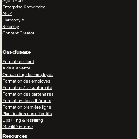
AgentHub
Enterprise Knowledge
MCP
Harmony AI
Roleplay
Content Creator
Cas d’usage
Formation client
Aide à la vente
Onboarding des employés
Formation des employés
Formation à la conformité
Formation des partenaires
Formation des adhérents
Formation première ligne
Planification des effectifs
Upskilling & reskilling
Mobilité interne
Resources