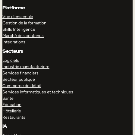
Platforme
Vue d’ensemble
Gestion de la formation
Skills Intelligence
Marché des contenus
Intégrations
Secteurs
Logiciels
Industrie manufacturiere
Services financiers
Secteur publique
Commerce de détail
Services informatiques et techniques
Santé
Éducation
Hôtellerie
Restaurants
IA