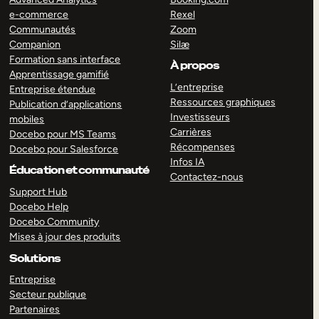
e-commerce
Rexel
Communautés
Zoom
Companion
Silæ
Formation sans interface
À propos
Apprentissage gamifié
L’entreprise
Entreprise étendue
Ressources graphiques
Publication d’applications
Investisseurs
mobiles
Carrières
Docebo pour MS Teams
Récompenses
Docebo pour Salesforce
Infos IA
Éducation et communauté
Contactez-nous
Support Hub
Docebo Help
Docebo Community
Mises à jour des produits
Solutions
Entreprise
Secteur publique
Partenaires