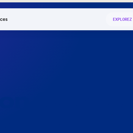
ces
EXPLOREZ
és
on fonctio
té
e
 preuve.