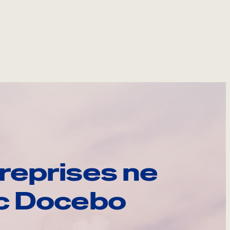
reprises ne
ec Docebo