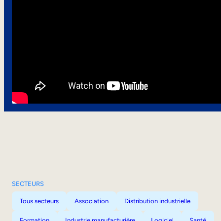
SECTEURS
Tous secteurs
Association
Distribution industrielle
Formation
Industrie manufacturière
Logiciel
Santé