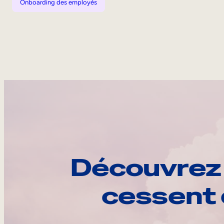
Onboarding des employés
Découvrez 
cessent 