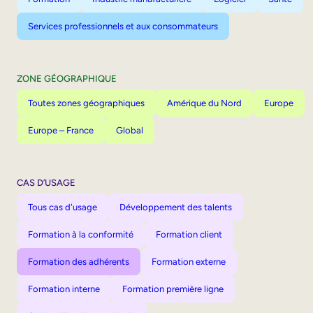
Services professionnels et aux consommateurs
ZONE GÉOGRAPHIQUE
Toutes zones géographiques
Amérique du Nord
Europe
Europe – France
Global
CAS D’USAGE
Tous cas d'usage
Développement des talents
Formation à la conformité
Formation client
Formation des adhérents
Formation externe
Formation interne
Formation première ligne