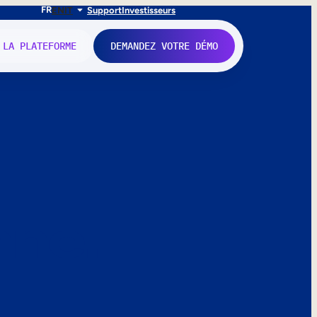
FR
EN
IT
Support
Investisseurs
 LA PLATEFORME
DEMANDEZ VOTRE DÉMO
nne.