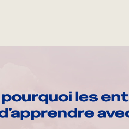
pourquoi les ent
d’apprendre av