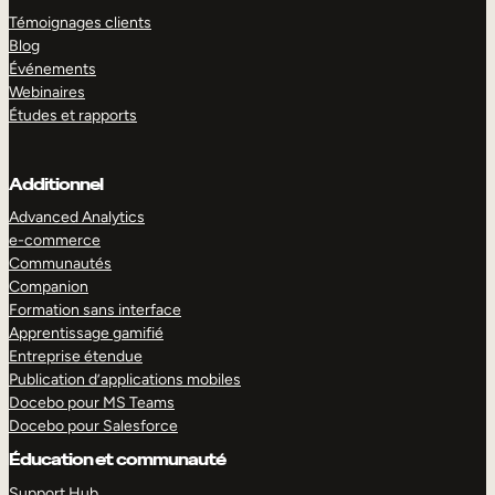
Témoignages clients
Blog
Événements
Webinaires
Études et rapports
Additionnel
Advanced Analytics
e-commerce
Communautés
Companion
Formation sans interface
Apprentissage gamifié
Entreprise étendue
Publication d’applications mobiles
Docebo pour MS Teams
Docebo pour Salesforce
Éducation et communauté
Support Hub