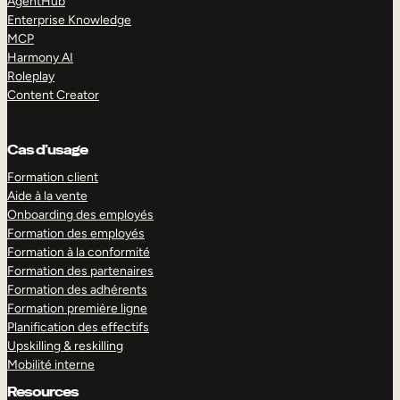
AgentHub
Enterprise Knowledge
MCP
Harmony AI
Roleplay
Content Creator
Cas d’usage
Formation client
Aide à la vente
Onboarding des employés
Formation des employés
Formation à la conformité
Formation des partenaires
Formation des adhérents
Formation première ligne
Planification des effectifs
Upskilling & reskilling
Mobilité interne
Resources