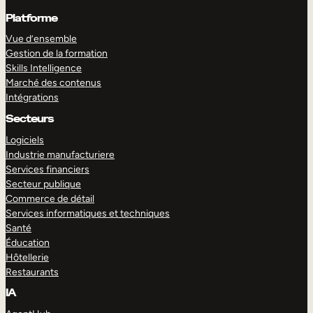
Platforme
Vue d’ensemble
Gestion de la formation
Skills Intelligence
Marché des contenus
Intégrations
Secteurs
Logiciels
Industrie manufacturiere
Services financiers
Secteur publique
Commerce de détail
Services informatiques et techniques
Santé
Éducation
Hôtellerie
Restaurants
IA