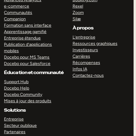
e-commerce
Rexel
Communautés
Zoom
Companion
Silæ
Formation sans interface
À propos
Apprentissage gamifié
L’entreprise
Entreprise étendue
Ressources graphiques
Publication d’applications
Investisseurs
mobiles
Carrières
Docebo pour MS Teams
Récompenses
Docebo pour Salesforce
Infos IA
Éducation et communauté
Contactez-nous
Support Hub
Docebo Help
Docebo Community
Mises à jour des produits
Solutions
Entreprise
Secteur publique
Partenaires