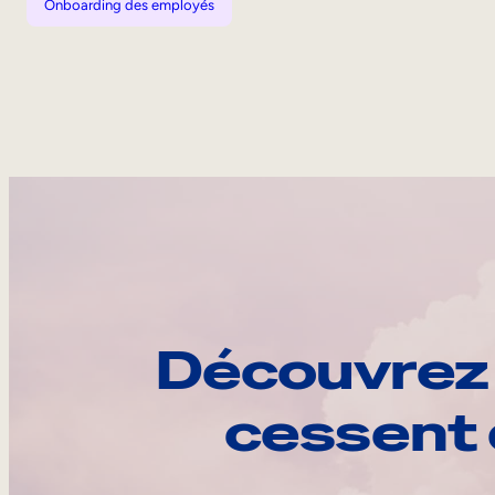
Onboarding des employés
Découvrez 
cessent 