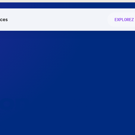
ces
EXPLOREZ
és
on fonctio
té
e
 preuve.