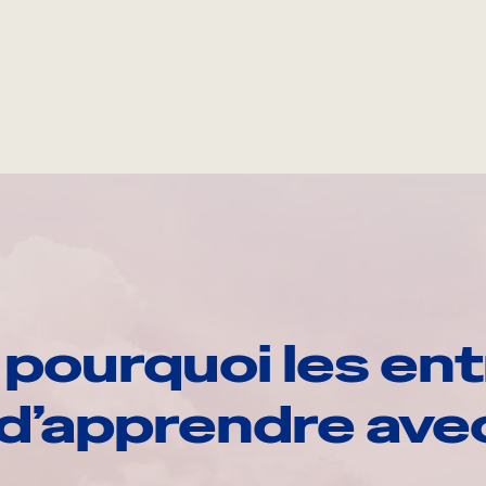
pourquoi les ent
d’apprendre av