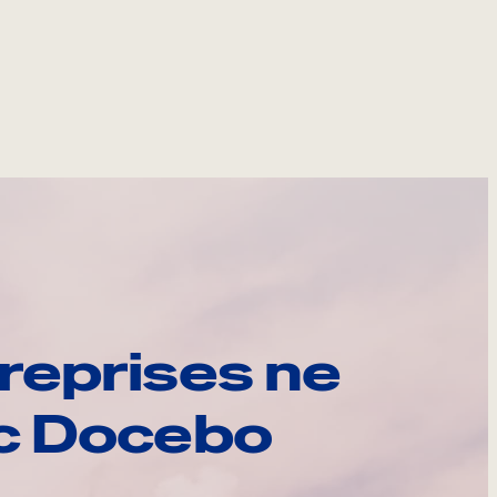
reprises ne
ec Docebo