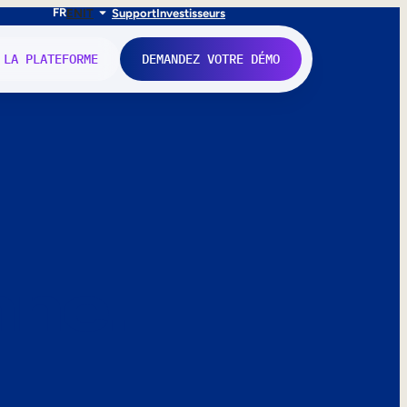
FR
EN
IT
Support
Investisseurs
 LA PLATEFORME
DEMANDEZ VOTRE DÉMO
nne.