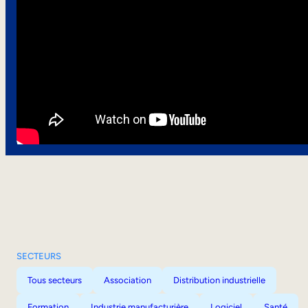
SECTEURS
Tous secteurs
Association
Distribution industrielle
Formation
Industrie manufacturière
Logiciel
Santé