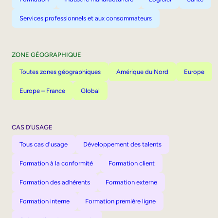
Services professionnels et aux consommateurs
ZONE GÉOGRAPHIQUE
Toutes zones géographiques
Amérique du Nord
Europe
Europe – France
Global
CAS D’USAGE
Tous cas d'usage
Développement des talents
Formation à la conformité
Formation client
Formation des adhérents
Formation externe
Formation interne
Formation première ligne