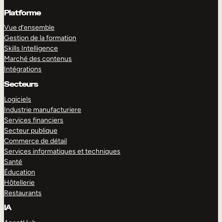
Platforme
Vue d’ensemble
Gestion de la formation
Skills Intelligence
Marché des contenus
Intégrations
Secteurs
Logiciels
Industrie manufacturiere
Services financiers
Secteur publique
Commerce de détail
Services informatiques et techniques
Santé
Éducation
Hôtellerie
Restaurants
IA