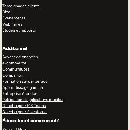
Témoignages clients
Blog
Événements
Webinaires
Études et rapports
Additionnel
Advanced Analytics
e-commerce
Communautés
Companion
Formation sans interface
Apprentissage gamifié
Entreprise étendue
Publication d’applications mobiles
Docebo pour MS Teams
Docebo pour Salesforce
Éducation et communauté
Support Hub