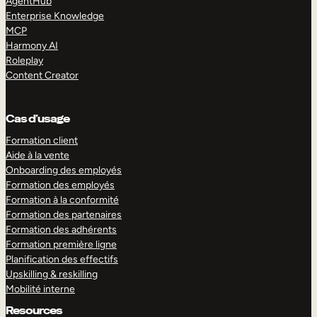
AgentHub
Enterprise Knowledge
MCP
Harmony AI
Roleplay
Content Creator
Cas d’usage
Formation client
Aide à la vente
Onboarding des employés
Formation des employés
Formation à la conformité
Formation des partenaires
Formation des adhérents
Formation première ligne
Planification des effectifs
Upskilling & reskilling
Mobilité interne
Resources