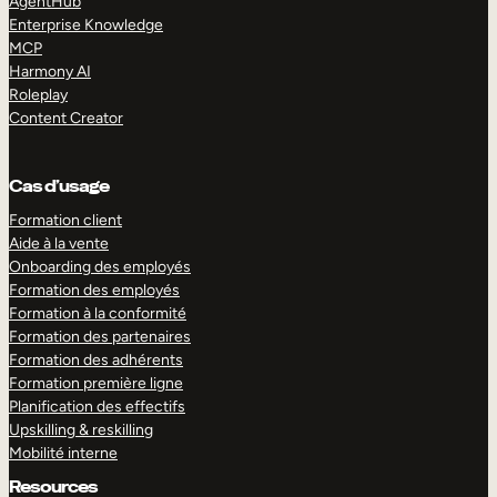
AgentHub
Enterprise Knowledge
MCP
Harmony AI
Roleplay
Content Creator
Cas d’usage
Formation client
Aide à la vente
Onboarding des employés
Formation des employés
Formation à la conformité
Formation des partenaires
Formation des adhérents
Formation première ligne
Planification des effectifs
Upskilling & reskilling
Mobilité interne
Resources