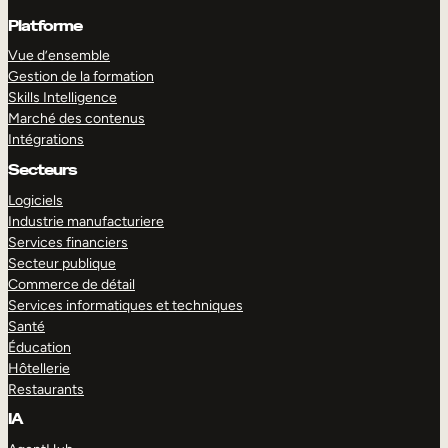
Platforme
Vue d’ensemble
Gestion de la formation
Skills Intelligence
Marché des contenus
Intégrations
Secteurs
Logiciels
Industrie manufacturiere
Services financiers
Secteur publique
Commerce de détail
Services informatiques et techniques
Santé
Éducation
Hôtellerie
Restaurants
IA