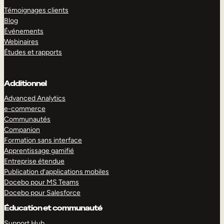
Témoignages clients
Blog
Événements
Webinaires
Études et rapports
Additionnel
Advanced Analytics
e-commerce
Communautés
Companion
Formation sans interface
Apprentissage gamifié
Entreprise étendue
Publication d’applications mobiles
Docebo pour MS Teams
Docebo pour Salesforce
Éducation et communauté
Support Hub