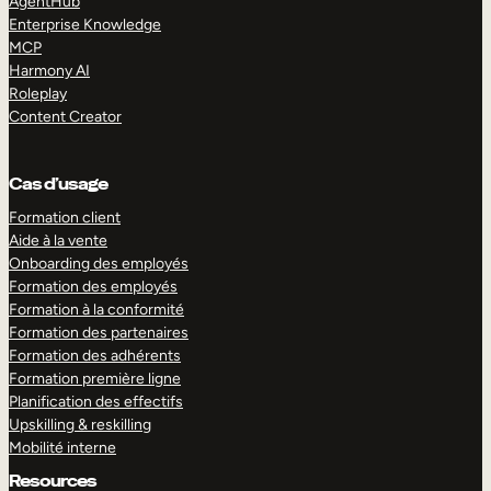
AgentHub
Enterprise Knowledge
MCP
Harmony AI
Roleplay
Content Creator
Cas d’usage
Formation client
Aide à la vente
Onboarding des employés
Formation des employés
Formation à la conformité
Formation des partenaires
Formation des adhérents
Formation première ligne
Planification des effectifs
Upskilling & reskilling
Mobilité interne
Resources