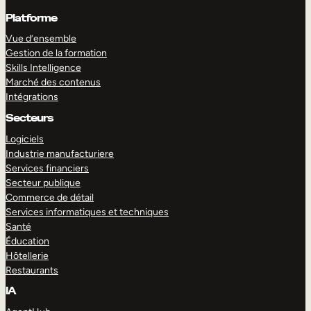
Platforme
Vue d’ensemble
Gestion de la formation
Skills Intelligence
Marché des contenus
Intégrations
Secteurs
Logiciels
Industrie manufacturiere
Services financiers
Secteur publique
Commerce de détail
Services informatiques et techniques
Santé
Éducation
Hôtellerie
Restaurants
IA