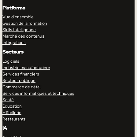
Platforme
Vue d’ensemble
Gestion de la formation
Skills Intelligence
Marché des contenus
Intégrations
Secteurs
Logiciels
Industrie manufacturiere
Services financiers
Secteur publique
Commerce de détail
Services informatiques et techniques
Santé
Éducation
Hôtellerie
Restaurants
IA