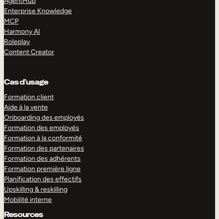
AgentHub
Enterprise Knowledge
MCP
Harmony AI
Roleplay
Content Creator
Cas d’usage
Formation client
Aide à la vente
Onboarding des employés
Formation des employés
Formation à la conformité
Formation des partenaires
Formation des adhérents
Formation première ligne
Planification des effectifs
Upskilling & reskilling
Mobilité interne
Resources