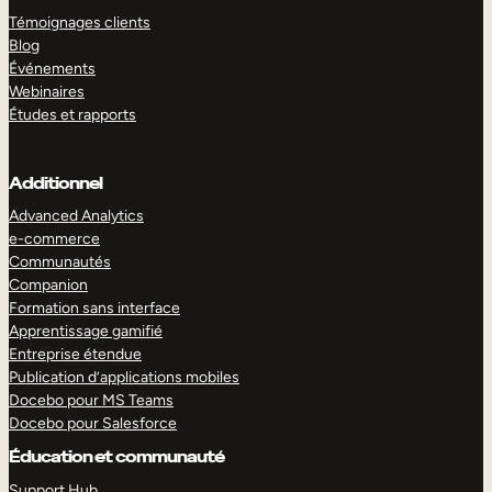
Témoignages clients
Blog
Événements
Webinaires
Études et rapports
Additionnel
Advanced Analytics
e-commerce
Communautés
Companion
Formation sans interface
Apprentissage gamifié
Entreprise étendue
Publication d’applications mobiles
Docebo pour MS Teams
Docebo pour Salesforce
Éducation et communauté
Support Hub