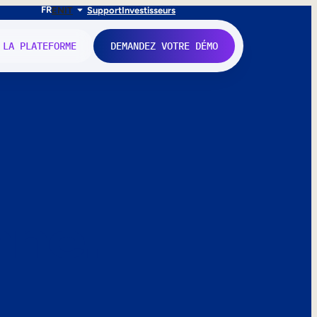
FR
EN
IT
Support
Investisseurs
 LA PLATEFORME
DEMANDEZ VOTRE DÉMO
nne.