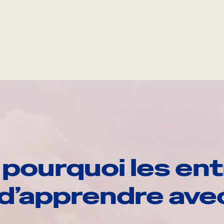
pourquoi les ent
d’apprendre av