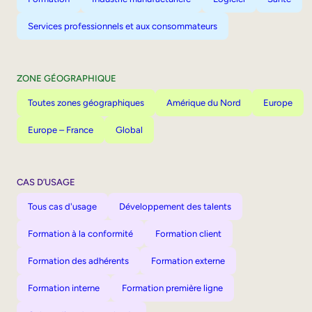
Services professionnels et aux consommateurs
ZONE GÉOGRAPHIQUE
Toutes zones géographiques
Amérique du Nord
Europe
Europe – France
Global
CAS D’USAGE
Tous cas d'usage
Développement des talents
Formation à la conformité
Formation client
Formation des adhérents
Formation externe
Formation interne
Formation première ligne