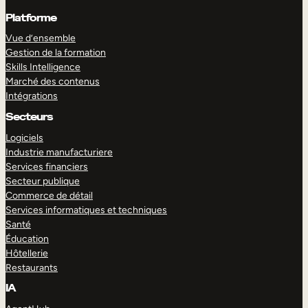
Platforme
Vue d’ensemble
Gestion de la formation
Skills Intelligence
Marché des contenus
Intégrations
Secteurs
Logiciels
Industrie manufacturiere
Services financiers
Secteur publique
Commerce de détail
Services informatiques et techniques
Santé
Éducation
Hôtellerie
Restaurants
IA