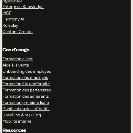
AgentHub
Enterprise Knowledge
MCP
Harmony AI
Roleplay
Content Creator
Cas d’usage
Formation client
Aide à la vente
Onboarding des employés
Formation des employés
Formation à la conformité
Formation des partenaires
Formation des adhérents
Formation première ligne
Planification des effectifs
Upskilling & reskilling
Mobilité interne
Resources