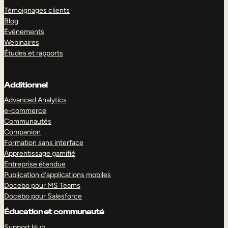
Témoignages clients
Blog
Événements
Webinaires
Études et rapports
Additionnel
Advanced Analytics
e-commerce
Communautés
Companion
Formation sans interface
Apprentissage gamifié
Entreprise étendue
Publication d’applications mobiles
Docebo pour MS Teams
Docebo pour Salesforce
Éducation et communauté
Support Hub