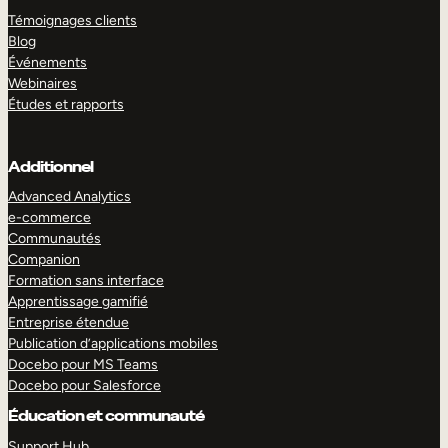
Témoignages clients
Blog
Événements
Webinaires
Études et rapports
Additionnel
Advanced Analytics
e-commerce
Communautés
Companion
Formation sans interface
Apprentissage gamifié
Entreprise étendue
Publication d’applications mobiles
Docebo pour MS Teams
Docebo pour Salesforce
Éducation et communauté
Support Hub