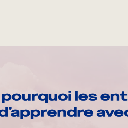
pourquoi les ent
d’apprendre av