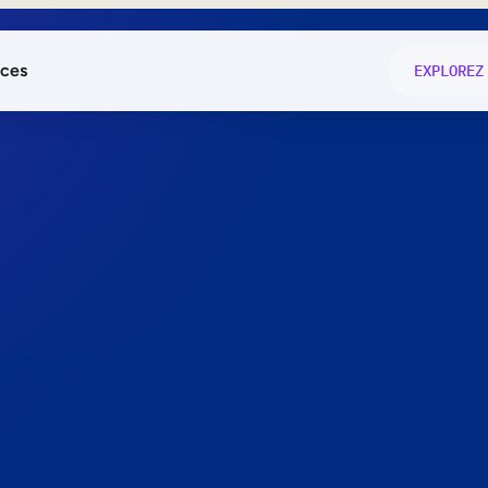
ces
EXPLOREZ
és
on fonctio
té
e
 preuve.