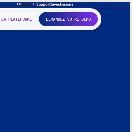
FR
EN
IT
Support
Investisseurs
 LA PLATEFORME
DEMANDEZ VOTRE DÉMO
nne.