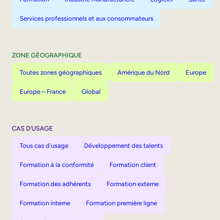
Services professionnels et aux consommateurs
ZONE GÉOGRAPHIQUE
Toutes zones géographiques
Amérique du Nord
Europe
Europe – France
Global
CAS D’USAGE
Tous cas d'usage
Développement des talents
Formation à la conformité
Formation client
Formation des adhérents
Formation externe
Formation interne
Formation première ligne