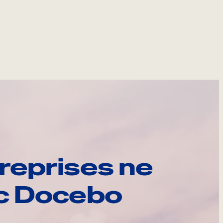
reprises ne
ec Docebo