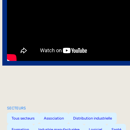
SECTEURS
Tous secteurs
Association
Distribution industrielle
Formation
Industrie manufacturière
Logiciel
Santé