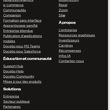
e-commerce
Rexel
Communautés
Zoom
Companion
Silæ
Formation sans interface
À propos
Apprentissage gamifié
L’entreprise
Entreprise étendue
Ressources graphiques
Publication d’applications
Investisseurs
mobiles
Carrières
Docebo pour MS Teams
Récompenses
Docebo pour Salesforce
Infos IA
Éducation et communauté
Contactez-nous
Support Hub
Docebo Help
Docebo Community
Mises à jour des produits
Solutions
Entreprise
Secteur publique
Partenaires