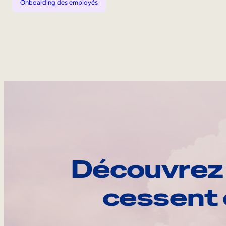
Onboarding des employés
Découvrez 
cessent 