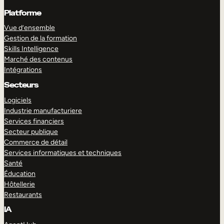
Platforme
Vue d’ensemble
Gestion de la formation
Skills Intelligence
Marché des contenus
Intégrations
Secteurs
Logiciels
Industrie manufacturiere
Services financiers
Secteur publique
Commerce de détail
Services informatiques et techniques
Santé
Éducation
Hôtellerie
Restaurants
IA