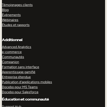
Témoignages clients
Blog
Événements
Webinaires
Études et rapports
Additionnel
Advanced Analytics
e-commerce
Communautés
Companion
Formation sans interface
Apprentissage gamifié
Entreprise étendue
Publication d’applications mobiles
Docebo pour MS Teams
Docebo pour Salesforce
Éducation et communauté
Support Hub