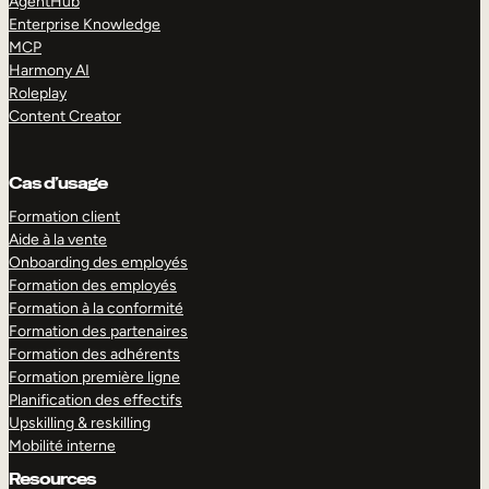
AgentHub
Enterprise Knowledge
MCP
Harmony AI
Roleplay
Content Creator
Cas d’usage
Formation client
Aide à la vente
Onboarding des employés
Formation des employés
Formation à la conformité
Formation des partenaires
Formation des adhérents
Formation première ligne
Planification des effectifs
Upskilling & reskilling
Mobilité interne
Resources