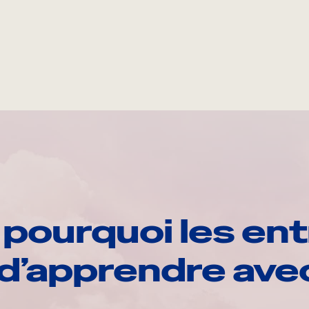
pourquoi les ent
d’apprendre av