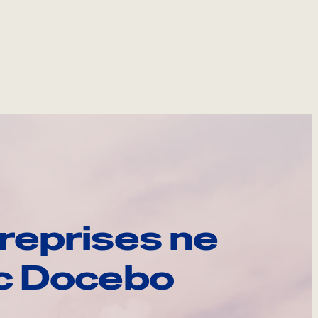
reprises ne
ec Docebo