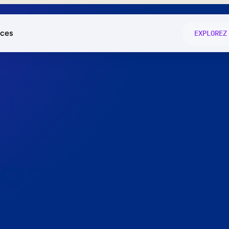
ces
EXPLOREZ
és
on fonctio
té
e
 preuve.