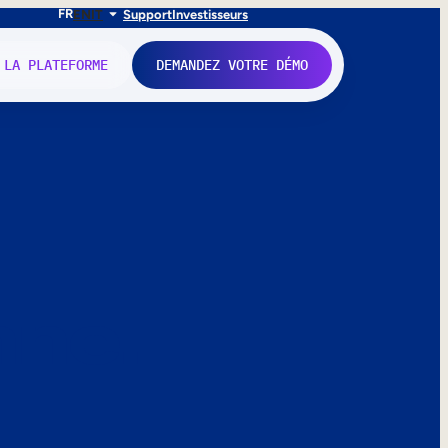
FR
EN
IT
Support
Investisseurs
 LA PLATEFORME
DEMANDEZ VOTRE DÉMO
nne.