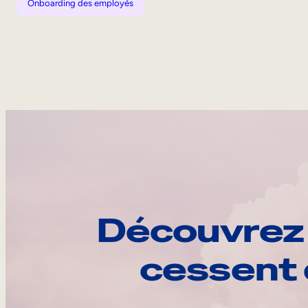
Onboarding des employés
Découvrez 
cessent 