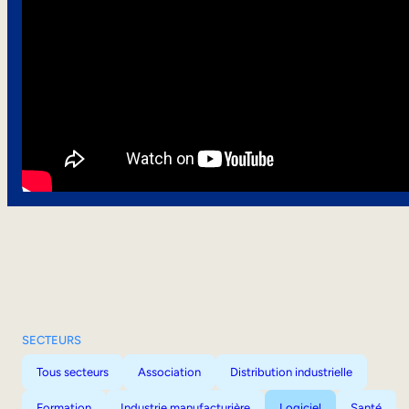
SECTEURS
Tous secteurs
Association
Distribution industrielle
Formation
Industrie manufacturière
Logiciel
Santé