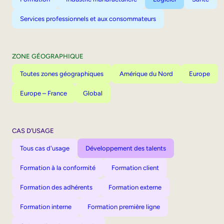
Services professionnels et aux consommateurs
ZONE GÉOGRAPHIQUE
Toutes zones géographiques
Amérique du Nord
Europe
Europe – France
Global
CAS D’USAGE
Tous cas d'usage
Développement des talents
Formation à la conformité
Formation client
Formation des adhérents
Formation externe
Formation interne
Formation première ligne