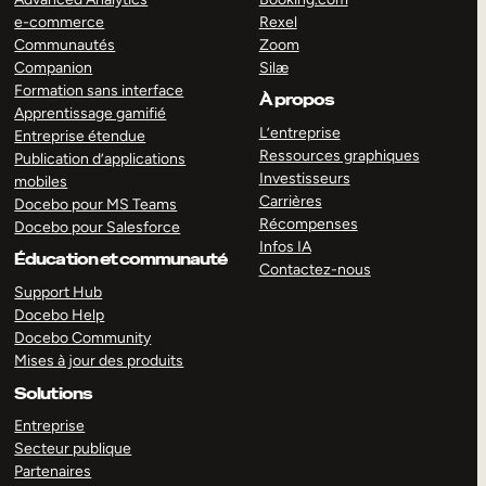
e-commerce
Rexel
Communautés
Zoom
Companion
Silæ
Formation sans interface
À propos
Apprentissage gamifié
L’entreprise
Entreprise étendue
Ressources graphiques
Publication d’applications
Investisseurs
mobiles
Carrières
Docebo pour MS Teams
Récompenses
Docebo pour Salesforce
Infos IA
Éducation et communauté
Contactez-nous
Support Hub
Docebo Help
Docebo Community
Mises à jour des produits
Solutions
Entreprise
Secteur publique
Partenaires