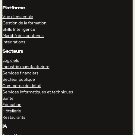
Platforme
Vue d’ensemble
Gestion de la formation
Skills Intelligence
Marché des contenus
Intégrations
Secteurs
Logiciels
Industrie manufacturiere
Services financiers
Secteur publique
Commerce de détail
Services informatiques et techniques
Santé
Éducation
Hôtellerie
Restaurants
IA