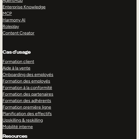
AgentHub
Enterprise Knowledge
MCP
Harmony AI
Roleplay
Content Creator
Cas d’usage
Formation client
Aide à la vente
Onboarding des employés
Formation des employés
Formation à la conformité
Formation des partenaires
Formation des adhérents
Formation première ligne
Planification des effectifs
Upskilling & reskilling
Mobilité interne
Resources