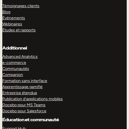
Témoignages clients
Blog
Événements
Webinaires
Études et rapports
Additionnel
Advanced Analytics
e-commerce
Communautés
Companion
Formation sans interface
Apprentissage gamifié
Entreprise étendue
Publication d’applications mobiles
Docebo pour MS Teams
Docebo pour Salesforce
Éducation et communauté
Support Hub