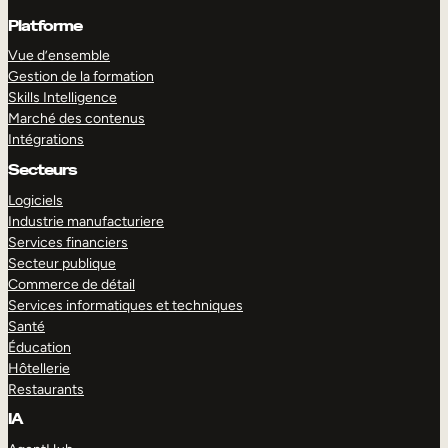
Platforme
Vue d’ensemble
Gestion de la formation
Skills Intelligence
Marché des contenus
Intégrations
Secteurs
Logiciels
Industrie manufacturiere
Services financiers
Secteur publique
Commerce de détail
Services informatiques et techniques
Santé
Éducation
Hôtellerie
Restaurants
IA