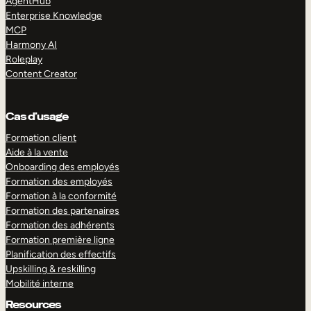
AgentHub
Enterprise Knowledge
MCP
Harmony AI
Roleplay
Content Creator
Cas d’usage
Formation client
Aide à la vente
Onboarding des employés
Formation des employés
Formation à la conformité
Formation des partenaires
Formation des adhérents
Formation première ligne
Planification des effectifs
Upskilling & reskilling
Mobilité interne
Resources