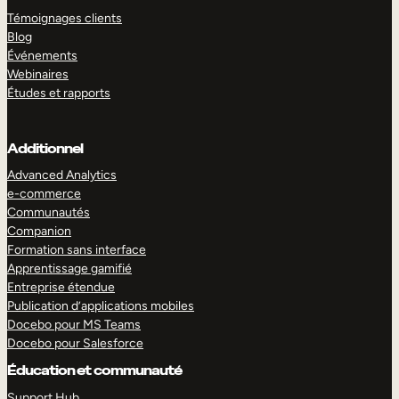
Témoignages clients
Blog
Événements
Webinaires
Études et rapports
Additionnel
Advanced Analytics
e-commerce
Communautés
Companion
Formation sans interface
Apprentissage gamifié
Entreprise étendue
Publication d’applications mobiles
Docebo pour MS Teams
Docebo pour Salesforce
Éducation et communauté
Support Hub