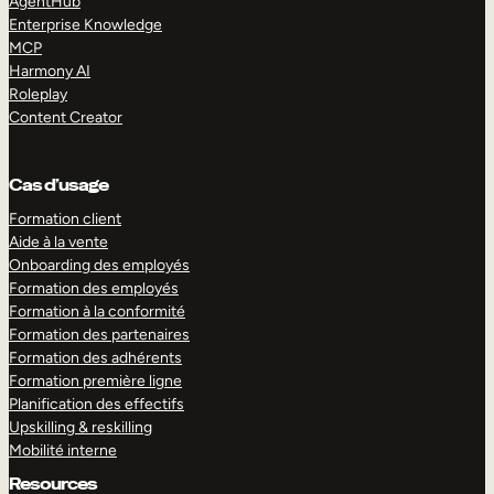
AgentHub
Enterprise Knowledge
MCP
Harmony AI
Roleplay
Content Creator
Cas d’usage
Formation client
Aide à la vente
Onboarding des employés
Formation des employés
Formation à la conformité
Formation des partenaires
Formation des adhérents
Formation première ligne
Planification des effectifs
Upskilling & reskilling
Mobilité interne
Resources