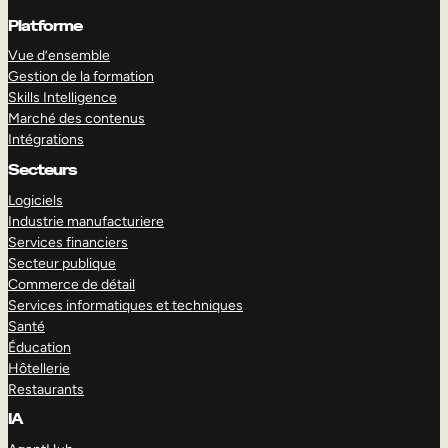
Platforme
Vue d’ensemble
Gestion de la formation
Skills Intelligence
Marché des contenus
Intégrations
Secteurs
Logiciels
Industrie manufacturiere
Services financiers
Secteur publique
Commerce de détail
Services informatiques et techniques
Santé
Éducation
Hôtellerie
Restaurants
IA