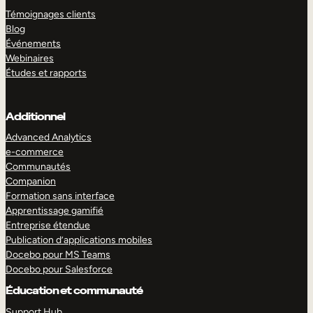
Témoignages clients
Blog
Événements
Webinaires
Études et rapports
Additionnel
Advanced Analytics
e-commerce
Communautés
Companion
Formation sans interface
Apprentissage gamifié
Entreprise étendue
Publication d’applications mobiles
Docebo pour MS Teams
Docebo pour Salesforce
Éducation et communauté
Support Hub