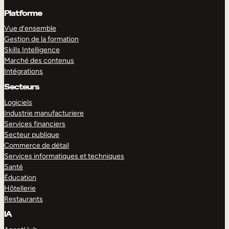
Platforme
Vue d’ensemble
Gestion de la formation
Skills Intelligence
Marché des contenus
Intégrations
Secteurs
Logiciels
Industrie manufacturiere
Services financiers
Secteur publique
Commerce de détail
Services informatiques et techniques
Santé
Éducation
Hôtellerie
Restaurants
IA