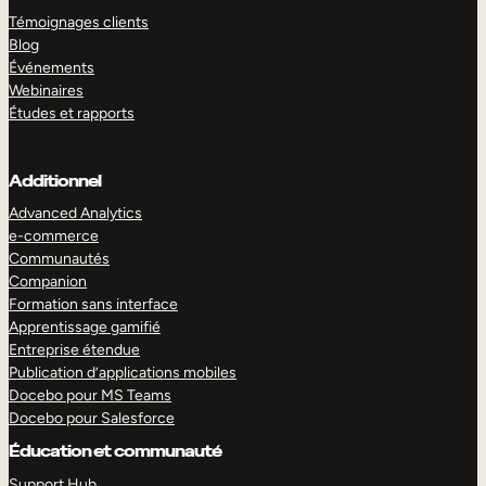
Témoignages clients
Blog
Événements
Webinaires
Études et rapports
Additionnel
Advanced Analytics
e-commerce
Communautés
Companion
Formation sans interface
Apprentissage gamifié
Entreprise étendue
Publication d’applications mobiles
Docebo pour MS Teams
Docebo pour Salesforce
Éducation et communauté
Support Hub