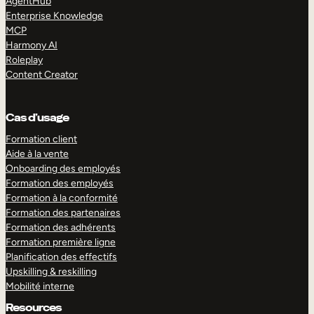
AgentHub
Enterprise Knowledge
MCP
Harmony AI
Roleplay
Content Creator
Cas d’usage
Formation client
Aide à la vente
Onboarding des employés
Formation des employés
Formation à la conformité
Formation des partenaires
Formation des adhérents
Formation première ligne
Planification des effectifs
Upskilling & reskilling
Mobilité interne
Resources