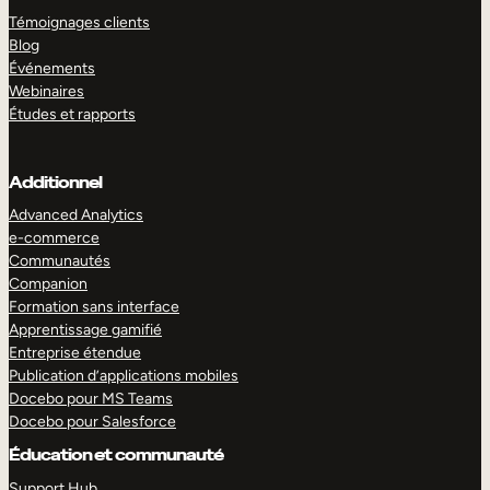
Témoignages clients
Blog
Événements
Webinaires
Études et rapports
Additionnel
Advanced Analytics
e-commerce
Communautés
Companion
Formation sans interface
Apprentissage gamifié
Entreprise étendue
Publication d’applications mobiles
Docebo pour MS Teams
Docebo pour Salesforce
Éducation et communauté
Support Hub