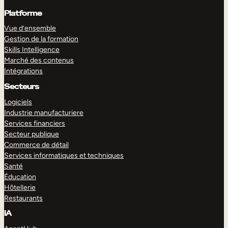
Platforme
Vue d’ensemble
Gestion de la formation
Skills Intelligence
Marché des contenus
Intégrations
Secteurs
Logiciels
Industrie manufacturiere
Services financiers
Secteur publique
Commerce de détail
Services informatiques et techniques
Santé
Éducation
Hôtellerie
Restaurants
IA