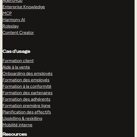
AgentHub
Enterprise Knowledge
MCP
Harmony AI
Roleplay
Content Creator
Cas d’usage
Formation client
Aide à la vente
Onboarding des employés
Formation des employés
Formation à la conformité
Formation des partenaires
Formation des adhérents
Formation première ligne
Planification des effectifs
Upskilling & reskilling
Mobilité interne
Resources