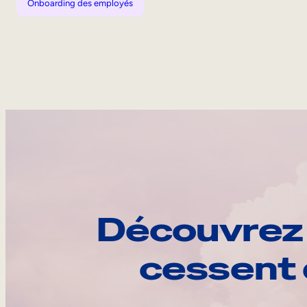
Onboarding des employés
Découvrez 
cessent 