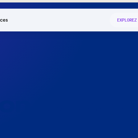
ces
EXPLOREZ
és
on fonctio
té
e
 preuve.