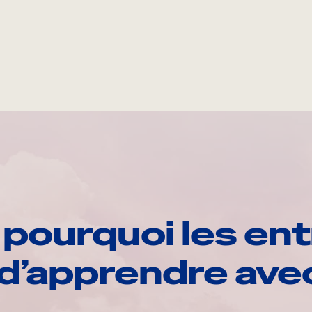
pourquoi les ent
d’apprendre av