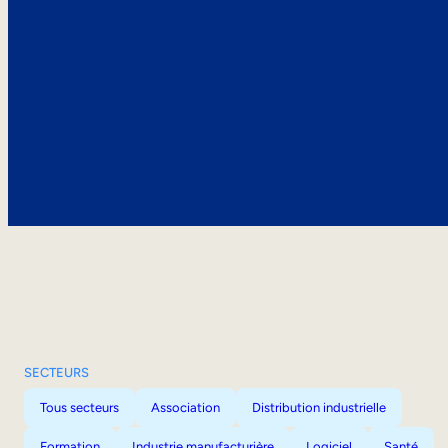
SECTEURS
Tous secteurs
Association
Distribution industrielle
Formation
Industrie manufacturière
Logiciel
Santé