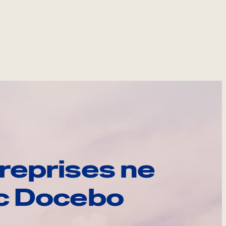
reprises ne
ec Docebo