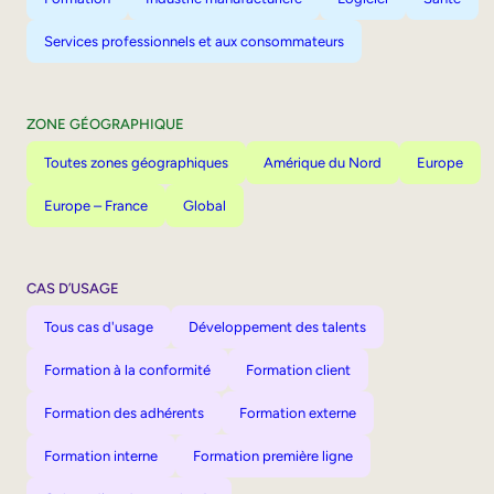
Services professionnels et aux consommateurs
ZONE GÉOGRAPHIQUE
Toutes zones géographiques
Amérique du Nord
Europe
Europe – France
Global
CAS D’USAGE
Tous cas d'usage
Développement des talents
Formation à la conformité
Formation client
Formation des adhérents
Formation externe
Formation interne
Formation première ligne