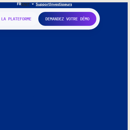
FR
EN
IT
Support
Investisseurs
 LA PLATEFORME
DEMANDEZ VOTRE DÉMO
nne.