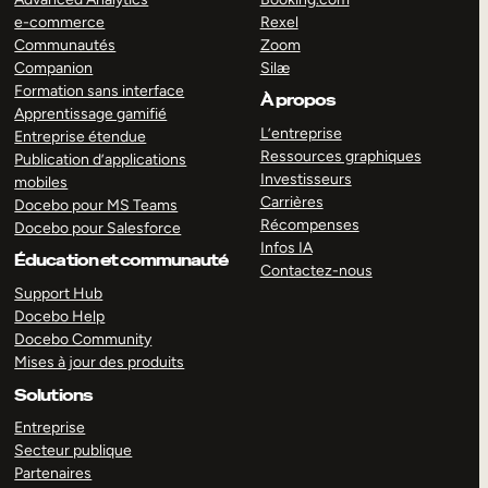
e-commerce
Rexel
Communautés
Zoom
Companion
Silæ
Formation sans interface
À propos
Apprentissage gamifié
L’entreprise
Entreprise étendue
Ressources graphiques
Publication d’applications
Investisseurs
mobiles
Carrières
Docebo pour MS Teams
Récompenses
Docebo pour Salesforce
Infos IA
Éducation et communauté
Contactez-nous
Support Hub
Docebo Help
Docebo Community
Mises à jour des produits
Solutions
Entreprise
Secteur publique
Partenaires