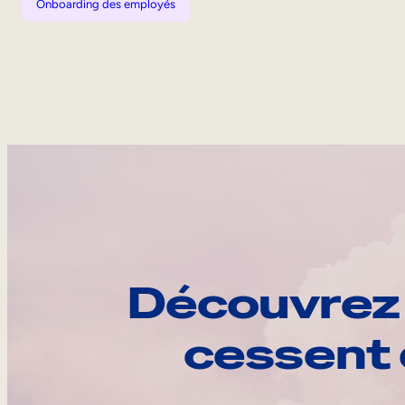
Onboarding des employés
Découvrez 
cessent 