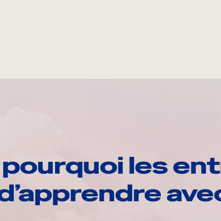
pourquoi les ent
d’apprendre av