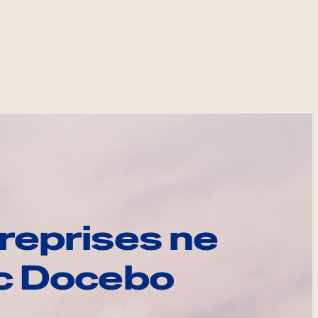
reprises ne
ec Docebo