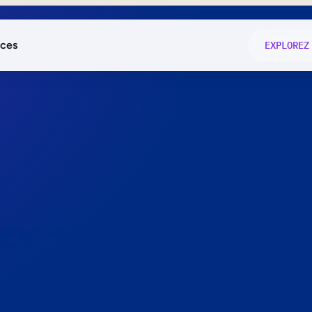
ces
EXPLOREZ
és
on fonctio
té
e
 preuve.