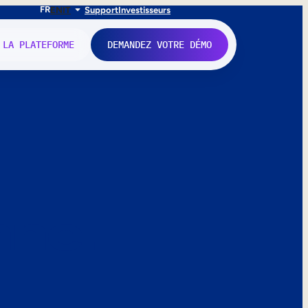
FR
EN
IT
Support
Investisseurs
 LA PLATEFORME
DEMANDEZ VOTRE DÉMO
nne.