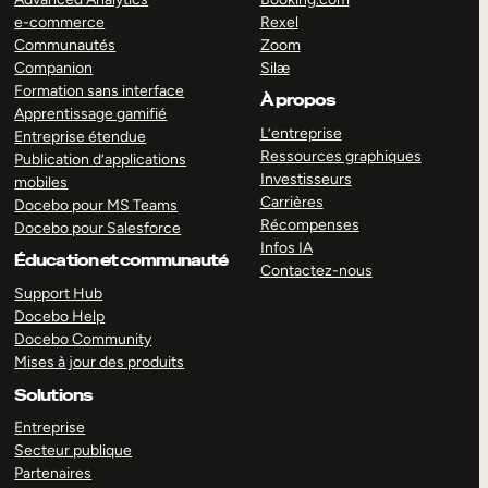
e-commerce
Rexel
Communautés
Zoom
Companion
Silæ
Formation sans interface
À propos
Apprentissage gamifié
L’entreprise
Entreprise étendue
Ressources graphiques
Publication d’applications
Investisseurs
mobiles
Carrières
Docebo pour MS Teams
Récompenses
Docebo pour Salesforce
Infos IA
Éducation et communauté
Contactez-nous
Support Hub
Docebo Help
Docebo Community
Mises à jour des produits
Solutions
Entreprise
Secteur publique
Partenaires