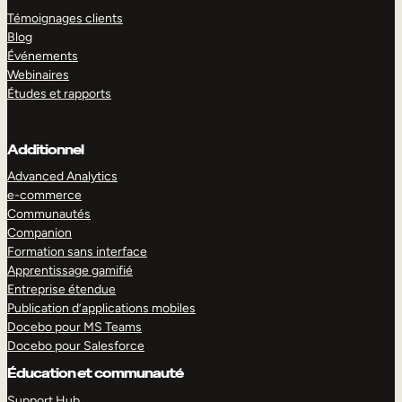
Témoignages clients
Blog
Événements
Webinaires
Études et rapports
Additionnel
Advanced Analytics
e-commerce
Communautés
Companion
Formation sans interface
Apprentissage gamifié
Entreprise étendue
Publication d’applications mobiles
Docebo pour MS Teams
Docebo pour Salesforce
Éducation et communauté
Support Hub