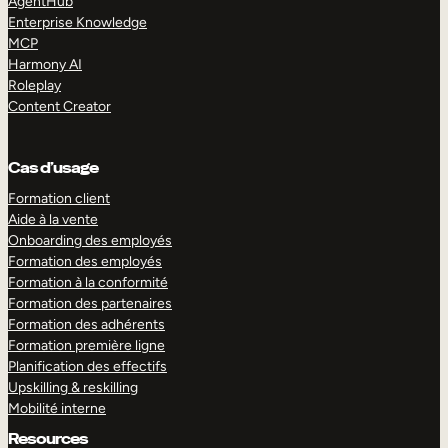
AgentHub
Enterprise Knowledge
MCP
Harmony AI
Roleplay
Content Creator
Cas d’usage
Formation client
Aide à la vente
Onboarding des employés
Formation des employés
Formation à la conformité
Formation des partenaires
Formation des adhérents
Formation première ligne
Planification des effectifs
Upskilling & reskilling
Mobilité interne
Resources