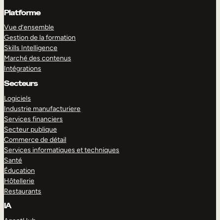
Platforme
Vue d’ensemble
Gestion de la formation
Skills Intelligence
Marché des contenus
Intégrations
Secteurs
Logiciels
Industrie manufacturiere
Services financiers
Secteur publique
Commerce de détail
Services informatiques et techniques
Santé
Éducation
Hôtellerie
Restaurants
IA