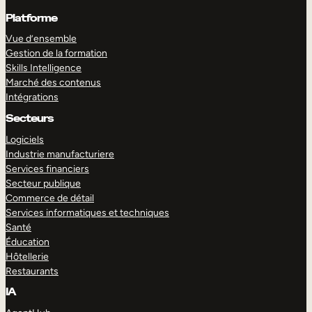
Platforme
Vue d’ensemble
Gestion de la formation
Skills Intelligence
Marché des contenus
Intégrations
Secteurs
Logiciels
Industrie manufacturiere
Services financiers
Secteur publique
Commerce de détail
Services informatiques et techniques
Santé
Éducation
Hôtellerie
Restaurants
IA