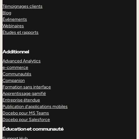
Témoignages clients
Blog
Événements
Webinaires
Études et rapports
Additionnel
Advanced Analytics
e-commerce
Communautés
Companion
Formation sans interface
Apprentissage gamifié
Entreprise étendue
Publication d’applications mobiles
Docebo pour MS Teams
Docebo pour Salesforce
Éducation et communauté
Support Hub