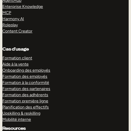
AgentHub
Enterprise Knowledge
MCP
Harmony AI
Roleplay
Content Creator
Cas d’usage
Formation client
Aide à la vente
Onboarding des employés
Formation des employés
Formation à la conformité
Formation des partenaires
Formation des adhérents
Formation première ligne
Planification des effectifs
Upskilling & reskilling
Mobilité interne
Resources