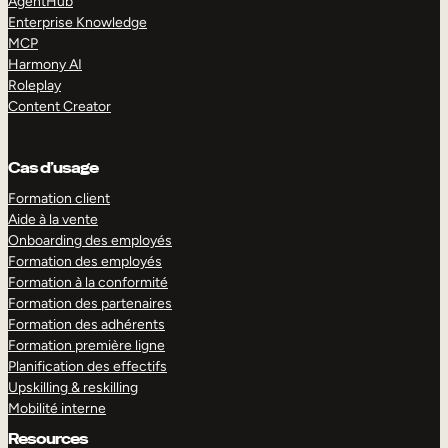
AgentHub
Enterprise Knowledge
MCP
Harmony AI
Roleplay
Content Creator
Cas d’usage
Formation client
Aide à la vente
Onboarding des employés
Formation des employés
Formation à la conformité
Formation des partenaires
Formation des adhérents
Formation première ligne
Planification des effectifs
Upskilling & reskilling
Mobilité interne
Resources