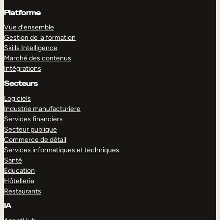
Platforme
Vue d’ensemble
Gestion de la formation
Skills Intelligence
Marché des contenus
Intégrations
Secteurs
Logiciels
Industrie manufacturiere
Services financiers
Secteur publique
Commerce de détail
Services informatiques et techniques
Santé
Éducation
Hôtellerie
Restaurants
IA