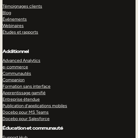
Témoignages clients
Blog
Événements
Webinaires
Études et rapports
Additionnel
Advanced Analytics
e-commerce
Communautés
Companion
Formation sans interface
Apprentissage gamifié
Entreprise étendue
Publication d’applications mobiles
Docebo pour MS Teams
Docebo pour Salesforce
Éducation et communauté
Support Hub