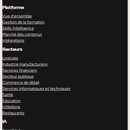
Platforme
Vue d’ensemble
Gestion de la formation
Skills Intelligence
Marché des contenus
Intégrations
Secteurs
Logiciels
Industrie manufacturiere
Services financiers
Secteur publique
Commerce de détail
Services informatiques et techniques
Santé
Éducation
Hôtellerie
Restaurants
IA