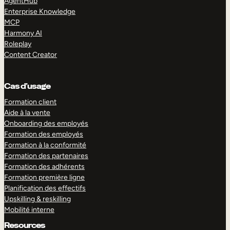
AgentHub
Enterprise Knowledge
MCP
Harmony AI
Roleplay
Content Creator
Cas d’usage
Formation client
Aide à la vente
Onboarding des employés
Formation des employés
Formation à la conformité
Formation des partenaires
Formation des adhérents
Formation première ligne
Planification des effectifs
Upskilling & reskilling
Mobilité interne
Resources