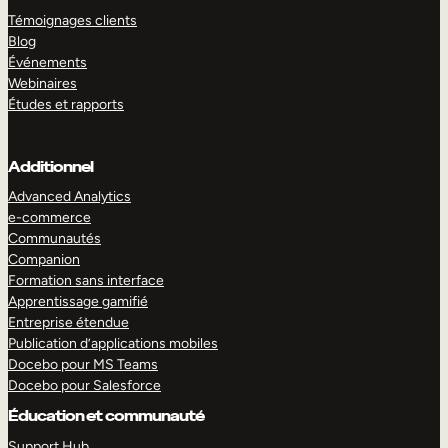
Témoignages clients
Blog
Événements
Webinaires
Études et rapports
Additionnel
Advanced Analytics
e-commerce
Communautés
Companion
Formation sans interface
Apprentissage gamifié
Entreprise étendue
Publication d’applications mobiles
Docebo pour MS Teams
Docebo pour Salesforce
Éducation et communauté
Support Hub