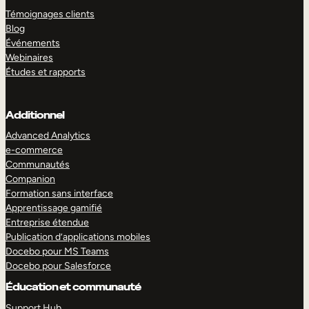
Témoignages clients
Blog
Événements
Webinaires
Études et rapports
Additionnel
Advanced Analytics
e-commerce
Communautés
Companion
Formation sans interface
Apprentissage gamifié
Entreprise étendue
Publication d’applications mobiles
Docebo pour MS Teams
Docebo pour Salesforce
Éducation et communauté
Support Hub