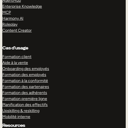
AgentHub
Enterprise Knowledge
MCP
Harmony AI
Roleplay
Content Creator
Cas d’usage
Formation client
Aide à la vente
Onboarding des employés
Formation des employés
Formation à la conformité
Formation des partenaires
Formation des adhérents
Formation première ligne
Planification des effectifs
Upskilling & reskilling
Mobilité interne
Resources