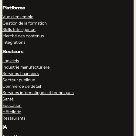
Platforme
Vue d’ensemble
Gestion de la formation
Skills Intelligence
Marché des contenus
Intégrations
Secteurs
Logiciels
Industrie manufacturiere
Services financiers
Secteur publique
Commerce de détail
Services informatiques et techniques
Santé
Éducation
Hôtellerie
Restaurants
IA